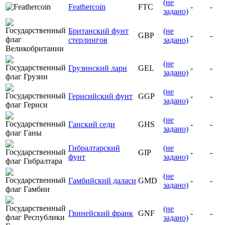
(не
Feathercoin
FTC
-
-
задано)
Британский фунт
(не
GBP
-
-
стерлингов
задано)
(не
Грузинский лари
GEL
-
-
задано)
(не
Гернсийский фунт
GGP
-
-
задано)
(не
Ганский седи
GHS
-
-
задано)
Гибралтарский
(не
GIP
-
-
фунт
задано)
(не
Гамбийский даласи
GMD
-
-
задано)
(не
Гвинейский франк
GNF
-
-
задано)