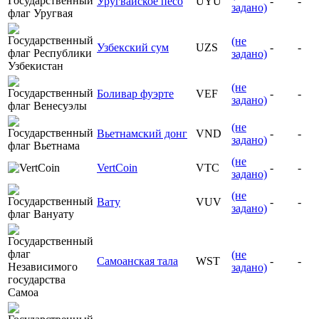
Уругвайское песо
UYU
-
-
задано)
(не
Узбекский сум
UZS
-
-
задано)
(не
Боливар фуэрте
VEF
-
-
задано)
(не
Вьетнамский донг
VND
-
-
задано)
(не
VertCoin
VTC
-
-
задано)
(не
Вату
VUV
-
-
задано)
(не
Самоанская тала
WST
-
-
задано)