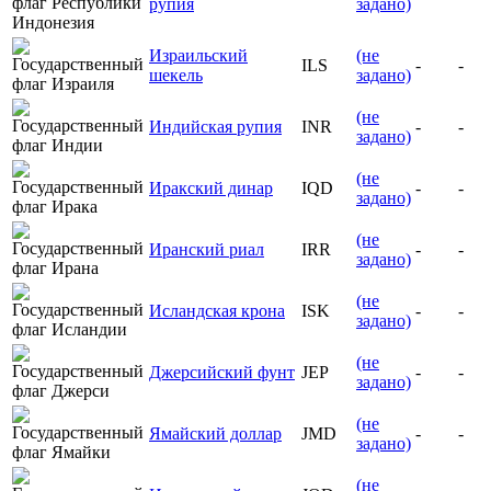
рупия
задано)
Израильский
(не
ILS
-
-
шекель
задано)
(не
Индийская рупия
INR
-
-
задано)
(не
Иракский динар
IQD
-
-
задано)
(не
Иранский риал
IRR
-
-
задано)
(не
Исландская крона
ISK
-
-
задано)
(не
Джерсийский фунт
JEP
-
-
задано)
(не
Ямайский доллар
JMD
-
-
задано)
(не