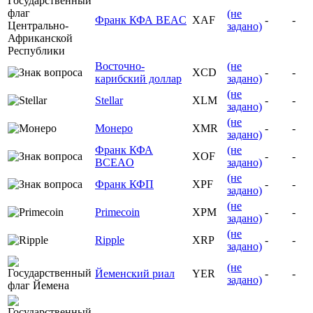
(не
Франк КФА BEAC
XAF
-
-
задано)
Восточно-
(не
XCD
-
-
карибский доллар
задано)
(не
Stellar
XLM
-
-
задано)
(не
Монеро
XMR
-
-
задано)
Франк КФА
(не
XOF
-
-
BCEAO
задано)
(не
Франк КФП
XPF
-
-
задано)
(не
Primecoin
XPM
-
-
задано)
(не
Ripple
XRP
-
-
задано)
(не
Йеменский риал
YER
-
-
задано)