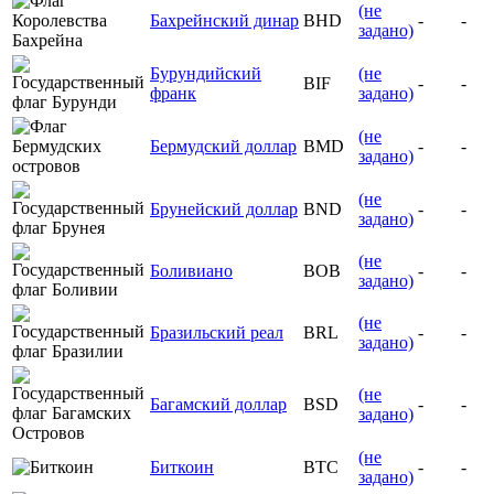
(не
Бахрейнский динар
BHD
-
-
задано)
Бурундийский
(не
BIF
-
-
франк
задано)
(не
Бермудский доллар
BMD
-
-
задано)
(не
Брунейский доллар
BND
-
-
задано)
(не
Боливиано
BOB
-
-
задано)
(не
Бразильский реал
BRL
-
-
задано)
(не
Багамский доллар
BSD
-
-
задано)
(не
Биткоин
BTC
-
-
задано)