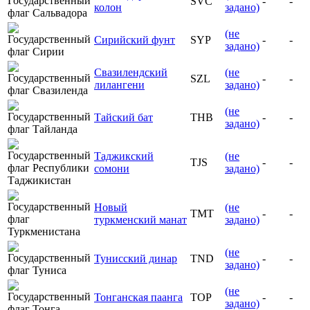
SVC
-
-
колон
задано)
(не
Сирийский фунт
SYP
-
-
задано)
Свазилендский
(не
SZL
-
-
лилангени
задано)
(не
Тайский бат
THB
-
-
задано)
Таджикский
(не
TJS
-
-
сомони
задано)
Новый
(не
TMT
-
-
туркменский манат
задано)
(не
Тунисский динар
TND
-
-
задано)
(не
Тонганская паанга
TOP
-
-
задано)