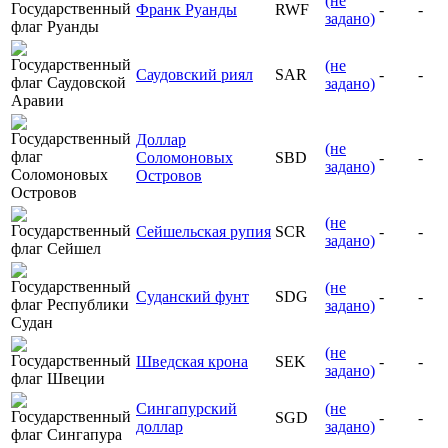
(не
Франк Руанды
RWF
-
-
задано)
(не
Саудовский риял
SAR
-
-
задано)
Доллар
(не
Соломоновых
SBD
-
-
задано)
Островов
(не
Сейшельская рупия
SCR
-
-
задано)
(не
Суданский фунт
SDG
-
-
задано)
(не
Шведская крона
SEK
-
-
задано)
Сингапурский
(не
SGD
-
-
доллар
задано)