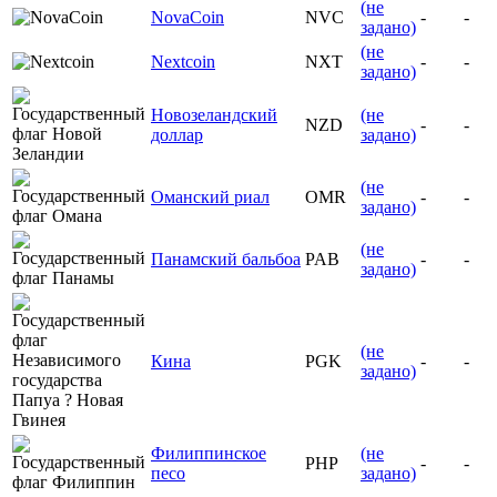
(не
NovaCoin
NVC
-
-
задано)
(не
Nextcoin
NXT
-
-
задано)
Новозеландский
(не
NZD
-
-
доллар
задано)
(не
Оманский риал
OMR
-
-
задано)
(не
Панамский бальбоа
PAB
-
-
задано)
(не
Кина
PGK
-
-
задано)
Филиппинское
(не
PHP
-
-
песо
задано)