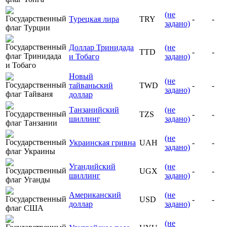
(не
Турецкая лира
TRY
-
-
задано)
Доллар Тринидада
(не
TTD
-
-
и Тобаго
задано)
Новый
(не
тайваньский
TWD
-
-
задано)
доллар
Танзанийский
(не
TZS
-
-
шиллинг
задано)
(не
Украинская гривна
UAH
-
-
задано)
Угандийский
(не
UGX
-
-
шиллинг
задано)
Американский
(не
USD
-
-
доллар
задано)
(не