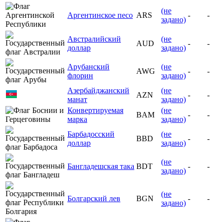
(не
Аргентинское песо
ARS
-
-
задано)
Австралийский
(не
AUD
-
-
доллар
задано)
Арубанский
(не
AWG
-
-
флорин
задано)
Азербайджанский
(не
AZN
-
-
манат
задано)
Конвертируемая
(не
BAM
-
-
марка
задано)
Барбадосский
(не
BBD
-
-
доллар
задано)
(не
Бангладешская така
BDT
-
-
задано)
(не
Болгарский лев
BGN
-
-
задано)