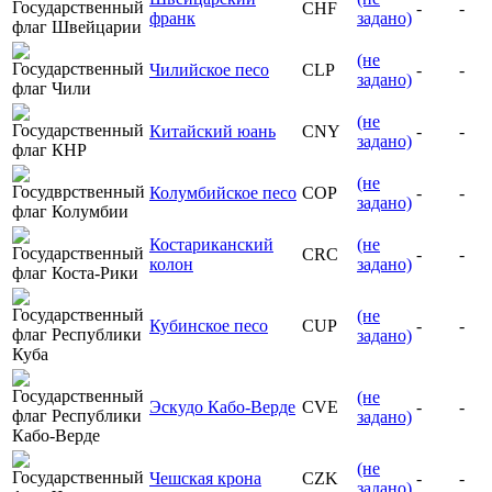
CHF
-
-
франк
задано)
(не
Чилийское песо
CLP
-
-
задано)
(не
Китайский юань
CNY
-
-
задано)
(не
Колумбийское песо
COP
-
-
задано)
Костариканский
(не
CRC
-
-
колон
задано)
(не
Кубинское песо
CUP
-
-
задано)
(не
Эскудо Кабо-Верде
CVE
-
-
задано)
(не
Чешская крона
CZK
-
-
задано)