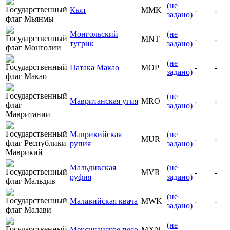
(не
Кьят
MMK
-
-
задано)
Монгольский
(не
MNT
-
-
тугрик
задано)
(не
Патака Макао
MOP
-
-
задано)
(не
Мавританская угия
MRO
-
-
задано)
Маврикийская
(не
MUR
-
-
рупия
задано)
Мальдивская
(не
MVR
-
-
руфия
задано)
(не
Малавийская квача
MWK
-
-
задано)
(не
Мексиканское песо
MXN
-
-