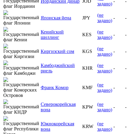
Иорданский динар
JOD
-
-
задано)
(не
Японская йена
JPY
-
-
задано)
Кенийский
(не
KES
-
-
шиллинг
задано)
(не
Киргизский сом
KGS
-
-
задано)
Камбоджийский
(не
KHR
-
-
риель
задано)
(не
Франк Комор
KMF
-
-
задано)
Северокорейская
(не
KPW
-
-
вона
задано)
Южнокорейская
(не
KRW
-
-
вона
задано)