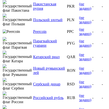
Пакистанская
(не
PKR
-
-
рупия
задано)
(не
Польский злотый
PLN
-
-
задано)
(не
Peercoin
PPC
-
-
задано)
Парагвайский
(не
PYG
-
-
гуарани
задано)
(не
Катарский риал
QAR
-
-
задано)
Новый румынский
(не
RON
-
-
лей
задано)
(не
Сербский динар
RSD
-
-
задано)
(не
Российский рубль
RUB
-
-
задано)