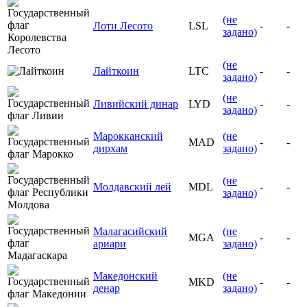
(не
Лоти Лесото
LSL
-
-
задано)
(не
Лайткоин
LTC
-
-
задано)
(не
Ливийский динар
LYD
-
-
задано)
Марокканский
(не
MAD
-
-
дирхам
задано)
(не
Молдавский лей
MDL
-
-
задано)
Малагасийский
(не
MGA
-
-
ариари
задано)
Македонский
(не
MKD
-
-
денар
задано)