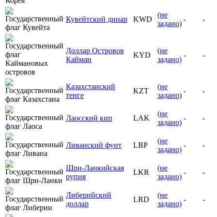
(не
Кувейтский динар
KWD
-
-
задано)
Доллар Островов
(не
KYD
-
-
Кайман
задано)
Казахстанский
(не
KZT
-
-
тенге
задано)
(не
Лаосский кип
LAK
-
-
задано)
(не
Ливанский фунт
LBP
-
-
задано)
Шри-Ланкийская
(не
LKR
-
-
рупия
задано)
Либерийский
(не
LRD
-
-
доллар
задано)