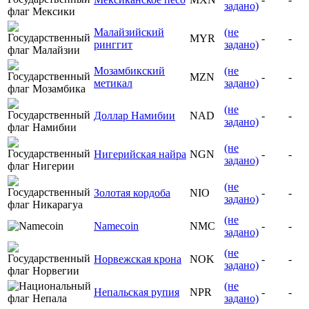
задано)
Малайзийский
(не
MYR
-
-
ринггит
задано)
Мозамбикский
(не
MZN
-
-
метикал
задано)
(не
Доллар Намибии
NAD
-
-
задано)
(не
Нигерийская найра
NGN
-
-
задано)
(не
Золотая кордоба
NIO
-
-
задано)
(не
Namecoin
NMC
-
-
задано)
(не
Норвежская крона
NOK
-
-
задано)
(не
Непальская рупия
NPR
-
-
задано)