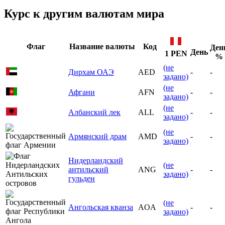
Курс к другим валютам мира
Флаг
Название валюты
Код
Ден
День
1 PEN
%
(не
Дирхам ОАЭ
AED
-
-
задано)
(не
Афгани
AFN
-
-
задано)
(не
Албанский лек
ALL
-
-
задано)
(не
Армянский драм
AMD
-
-
задано)
Нидерландский
(не
антильский
ANG
-
-
задано)
гульден
(не
Ангольская кванза
AOA
-
-
задано)