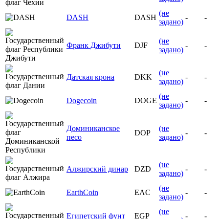
(не
DASH
DASH
-
-
задано)
(не
Франк Джибути
DJF
-
-
задано)
(не
Датская крона
DKK
-
-
задано)
(не
Dogecoin
DOGE
-
-
задано)
Доминиканское
(не
DOP
-
-
песо
задано)
(не
Алжирский динар
DZD
-
-
задано)
(не
EarthCoin
EAC
-
-
задано)
(не
Египетский фунт
EGP
-
-