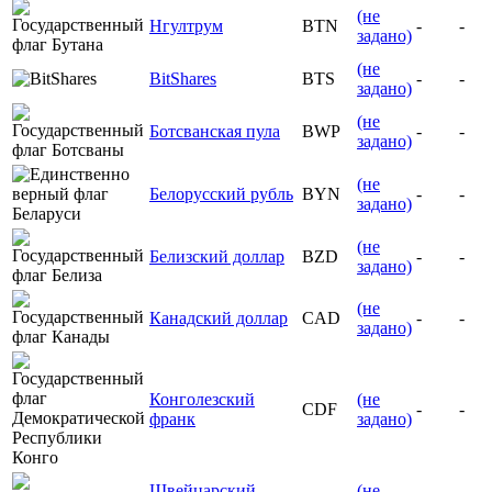
(не
Нгултрум
BTN
-
-
задано)
(не
BitShares
BTS
-
-
задано)
(не
Ботсванская пула
BWP
-
-
задано)
(не
Белорусский рубль
BYN
-
-
задано)
(не
Белизский доллар
BZD
-
-
задано)
(не
Канадский доллар
CAD
-
-
задано)
Конголезский
(не
CDF
-
-
франк
задано)
Швейцарский
(не