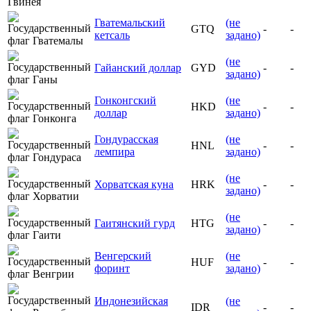
Гватемальский
(не
GTQ
-
-
кетсаль
задано)
(не
Гайанский доллар
GYD
-
-
задано)
Гонконгский
(не
HKD
-
-
доллар
задано)
Гондурасская
(не
HNL
-
-
лемпира
задано)
(не
Хорватская куна
HRK
-
-
задано)
(не
Гаитянский гурд
HTG
-
-
задано)
Венгерский
(не
HUF
-
-
форинт
задано)
Индонезийская
(не
IDR
-
-