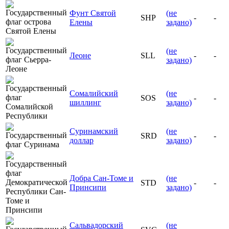
Фунт Святой
(не
SHP
-
-
Елены
задано)
(не
Леоне
SLL
-
-
задано)
Сомалийский
(не
SOS
-
-
шиллинг
задано)
Суринамский
(не
SRD
-
-
доллар
задано)
Добра Сан-Томе и
(не
STD
-
-
Принсипи
задано)
Сальвадорский
(не