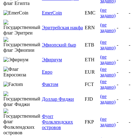
задано)
(не
EmerCoin
EMC
-
-
задано)
(не
Эритрейская накфа
ERN
-
-
задано)
(не
Эфиопский быр
ETB
-
-
задано)
(не
Эфириум
ETH
-
-
задано)
(не
Евро
EUR
-
-
задано)
(не
Фактом
FCT
-
-
задано)
(не
Доллар Фиджи
FJD
-
-
задано)
Фунт
(не
Фолклендских
FKP
-
-
задано)
островов