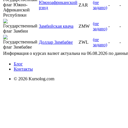
Южноафриканский
(не
ZAR
-
-
рэнд
задано)
(не
Замбийская квача
ZMW
-
-
задано)
(не
Доллар Зимбабве
ZWL
-
-
задано)
Информация о курсах валют актуальна на
06.08.2026
по данны
Блог
Контакты
© 2026 Kursolog.com