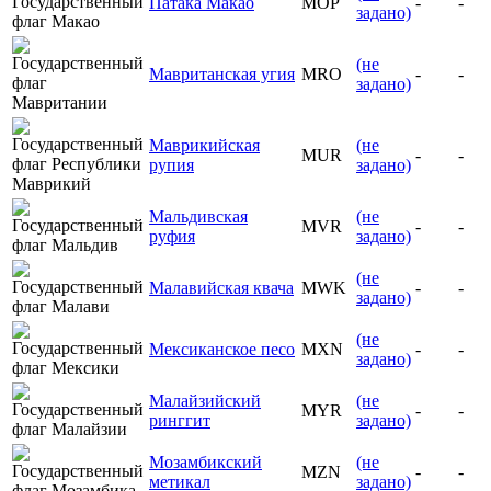
Патака Макао
MOP
-
-
задано)
(не
Мавританская угия
MRO
-
-
задано)
Маврикийская
(не
MUR
-
-
рупия
задано)
Мальдивская
(не
MVR
-
-
руфия
задано)
(не
Малавийская квача
MWK
-
-
задано)
(не
Мексиканское песо
MXN
-
-
задано)
Малайзийский
(не
MYR
-
-
ринггит
задано)
Мозамбикский
(не
MZN
-
-
метикал
задано)