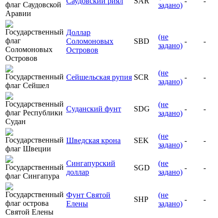
Саудовский риял
SAR
-
-
задано)
Доллар
(не
Соломоновых
SBD
-
-
задано)
Островов
(не
Сейшельская рупия
SCR
-
-
задано)
(не
Суданский фунт
SDG
-
-
задано)
(не
Шведская крона
SEK
-
-
задано)
Сингапурский
(не
SGD
-
-
доллар
задано)
Фунт Святой
(не
SHP
-
-
Елены
задано)