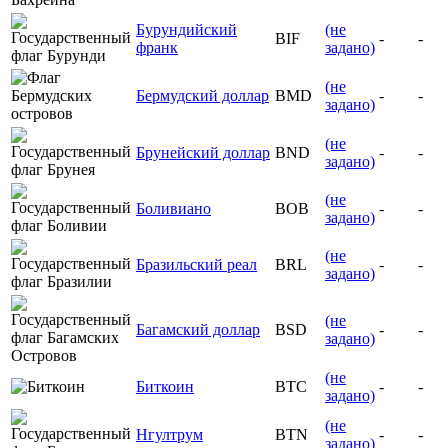
Бурундийский
(не
BIF
-
-
франк
задано)
(не
Бермудский доллар
BMD
-
-
задано)
(не
Брунейский доллар
BND
-
-
задано)
(не
Боливиано
BOB
-
-
задано)
(не
Бразильский реал
BRL
-
-
задано)
(не
Багамский доллар
BSD
-
-
задано)
(не
Биткоин
BTC
-
-
задано)
(не
Нгултрум
BTN
-
-
задано)