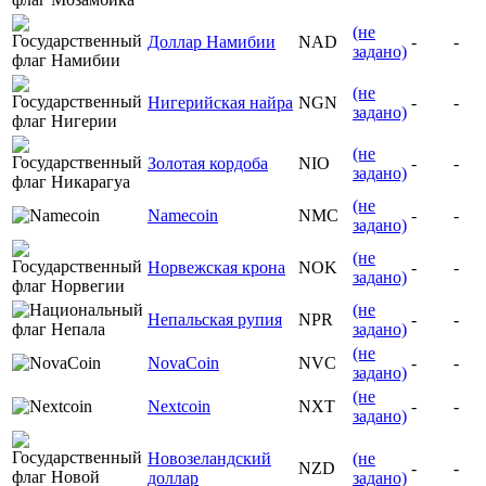
(не
Доллар Намибии
NAD
-
-
задано)
(не
Нигерийская найра
NGN
-
-
задано)
(не
Золотая кордоба
NIO
-
-
задано)
(не
Namecoin
NMC
-
-
задано)
(не
Норвежская крона
NOK
-
-
задано)
(не
Непальская рупия
NPR
-
-
задано)
(не
NovaCoin
NVC
-
-
задано)
(не
Nextcoin
NXT
-
-
задано)
Новозеландский
(не
NZD
-
-
доллар
задано)