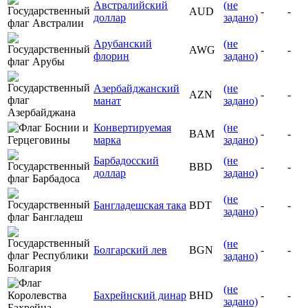
Австралийский
(не
AUD
-
-
доллар
задано)
Арубанский
(не
AWG
-
-
флорин
задано)
Азербайджанский
(не
AZN
-
-
манат
задано)
Конвертируемая
(не
BAM
-
-
марка
задано)
Барбадосский
(не
BBD
-
-
доллар
задано)
(не
Бангладешская така
BDT
-
-
задано)
(не
Болгарский лев
BGN
-
-
задано)
(не
Бахрейнский динар
BHD
-
-
задано)