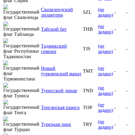
Свазилендский
(не
SZL
-
-
лилангени
задано)
(не
Тайский бат
THB
-
-
задано)
Таджикский
(не
TJS
-
-
сомони
задано)
Новый
(не
TMT
-
-
туркменский манат
задано)
(не
Тунисский динар
TND
-
-
задано)
(не
Тонганская паанга
TOP
-
-
задано)
(не
Турецкая лира
TRY
-
-
задано)