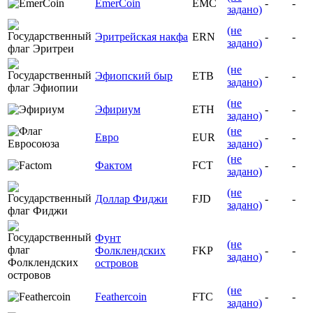
EmerCoin
EMC
-
-
задано)
(не
Эритрейская накфа
ERN
-
-
задано)
(не
Эфиопский быр
ETB
-
-
задано)
(не
Эфириум
ETH
-
-
задано)
(не
Евро
EUR
-
-
задано)
(не
Фактом
FCT
-
-
задано)
(не
Доллар Фиджи
FJD
-
-
задано)
Фунт
(не
Фолклендских
FKP
-
-
задано)
островов
(не
Feathercoin
FTC
-
-
задано)