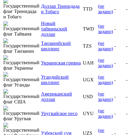
Доллар Тринидада
(не
TTD
-
-
и Тобаго
задано)
Новый
(не
тайваньский
TWD
-
-
задано)
доллар
Танзанийский
(не
TZS
-
-
шиллинг
задано)
(не
Украинская гривна
UAH
-
-
задано)
Угандийский
(не
UGX
-
-
шиллинг
задано)
Американский
(не
USD
-
-
доллар
задано)
(не
Уругвайское песо
UYU
-
-
задано)
(не
Узбекский сум
UZS
-
-