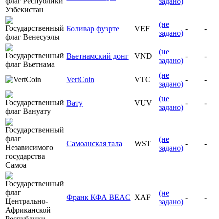
задано)
(не
Боливар фуэрте
VEF
-
-
задано)
(не
Вьетнамский донг
VND
-
-
задано)
(не
VertCoin
VTC
-
-
задано)
(не
Вату
VUV
-
-
задано)
(не
Самоанская тала
WST
-
-
задано)
(не
Франк КФА BEAC
XAF
-
-
задано)