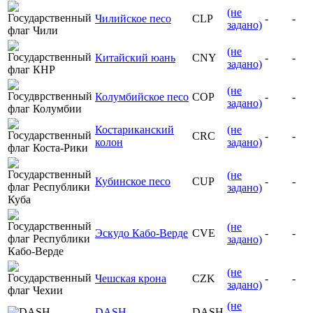
(не
Чилийское песо
CLP
-
-
задано)
(не
Китайский юань
CNY
-
-
задано)
(не
Колумбийское песо
COP
-
-
задано)
Костариканский
(не
CRC
-
-
колон
задано)
(не
Кубинское песо
CUP
-
-
задано)
(не
Эскудо Кабо-Верде
CVE
-
-
задано)
(не
Чешская крона
CZK
-
-
задано)
(не
DASH
DASH
-
-