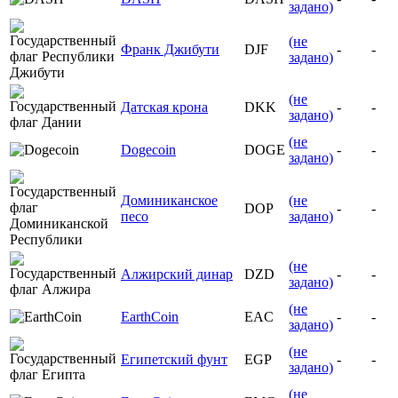
задано)
(не
Франк Джибути
DJF
-
-
задано)
(не
Датская крона
DKK
-
-
задано)
(не
Dogecoin
DOGE
-
-
задано)
Доминиканское
(не
DOP
-
-
песо
задано)
(не
Алжирский динар
DZD
-
-
задано)
(не
EarthCoin
EAC
-
-
задано)
(не
Египетский фунт
EGP
-
-
задано)
(не