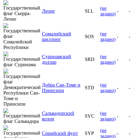
(не
Леоне
SLL
-
-
задано)
Сомалийский
(не
SOS
-
-
шиллинг
задано)
Суринамский
(не
SRD
-
-
доллар
задано)
Добра Сан-Томе и
(не
STD
-
-
Принсипи
задано)
Сальвадорский
(не
SVC
-
-
колон
задано)
(не
Сирийский фунт
SYP
-
-
задано)