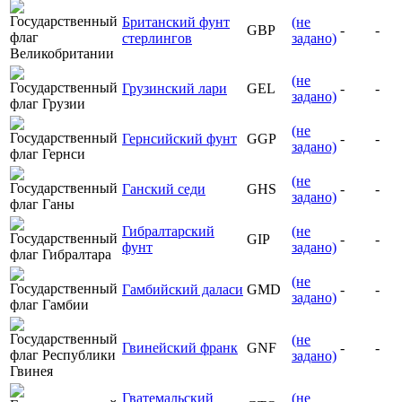
Британский фунт
(не
GBP
-
-
стерлингов
задано)
(не
Грузинский лари
GEL
-
-
задано)
(не
Гернсийский фунт
GGP
-
-
задано)
(не
Ганский седи
GHS
-
-
задано)
Гибралтарский
(не
GIP
-
-
фунт
задано)
(не
Гамбийский даласи
GMD
-
-
задано)
(не
Гвинейский франк
GNF
-
-
задано)
Гватемальский
(не