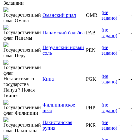
(не
Оманский риал
OMR
-
-
задано)
(не
Панамский бальбоа
PAB
-
-
задано)
Перуанский новый
(не
PEN
-
-
соль
задано)
(не
Кина
PGK
-
-
задано)
Филиппинское
(не
PHP
-
-
песо
задано)
Пакистанская
(не
PKR
-
-
рупия
задано)
(не