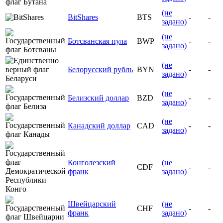
(не
BitShares
BTS
-
-
задано)
(не
Ботсванская пула
BWP
-
-
задано)
(не
Белорусский рубль
BYN
-
-
задано)
(не
Белизский доллар
BZD
-
-
задано)
(не
Канадский доллар
CAD
-
-
задано)
Конголезский
(не
CDF
-
-
франк
задано)
Швейцарский
(не
CHF
-
-
франк
задано)