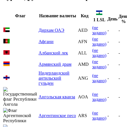
Флаг
Название валюты
Код
Ден
День
1 LSL
%
(не
Дирхам ОАЭ
AED
-
-
задано)
(не
Афгани
AFN
-
-
задано)
(не
Албанский лек
ALL
-
-
задано)
(не
Армянский драм
AMD
-
-
задано)
Нидерландский
(не
антильский
ANG
-
-
задано)
гульден
(не
Ангольская кванза
AOA
-
-
задано)
(не
Аргентинское песо
ARS
-
-
задано)