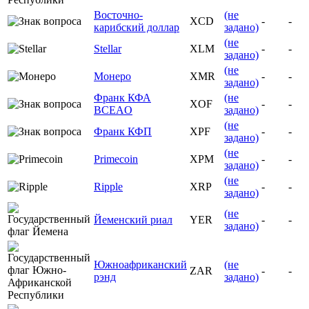
Восточно-
(не
XCD
-
-
карибский доллар
задано)
(не
Stellar
XLM
-
-
задано)
(не
Монеро
XMR
-
-
задано)
Франк КФА
(не
XOF
-
-
BCEAO
задано)
(не
Франк КФП
XPF
-
-
задано)
(не
Primecoin
XPM
-
-
задано)
(не
Ripple
XRP
-
-
задано)
(не
Йеменский риал
YER
-
-
задано)
Южноафриканский
(не
ZAR
-
-
рэнд
задано)