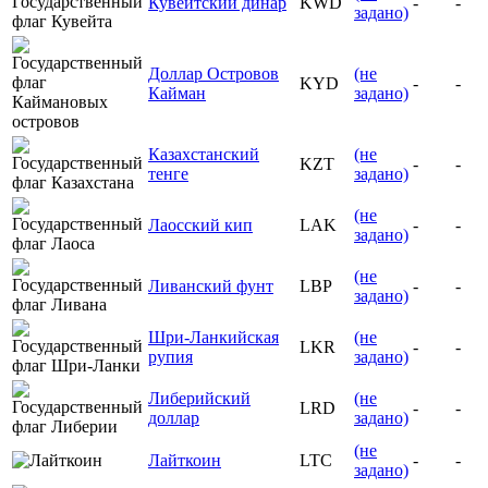
Кувейтский динар
KWD
-
-
задано)
Доллар Островов
(не
KYD
-
-
Кайман
задано)
Казахстанский
(не
KZT
-
-
тенге
задано)
(не
Лаосский кип
LAK
-
-
задано)
(не
Ливанский фунт
LBP
-
-
задано)
Шри-Ланкийская
(не
LKR
-
-
рупия
задано)
Либерийский
(не
LRD
-
-
доллар
задано)
(не
Лайткоин
LTC
-
-
задано)