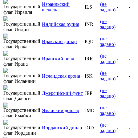
Израильский
(не
ILS
-
-
шекель
задано)
(не
Индийская рупия
INR
-
-
задано)
(не
Иракский динар
IQD
-
-
задано)
(не
Иранский риал
IRR
-
-
задано)
(не
Исландская крона
ISK
-
-
задано)
(не
Джерсийский фунт
JEP
-
-
задано)
(не
Ямайский доллар
JMD
-
-
задано)
(не
Иорданский динар
JOD
-
-
задано)