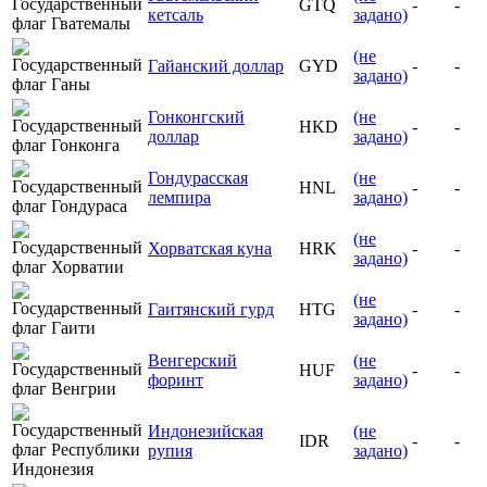
GTQ
-
-
кетсаль
задано)
(не
Гайанский доллар
GYD
-
-
задано)
Гонконгский
(не
HKD
-
-
доллар
задано)
Гондурасская
(не
HNL
-
-
лемпира
задано)
(не
Хорватская куна
HRK
-
-
задано)
(не
Гаитянский гурд
HTG
-
-
задано)
Венгерский
(не
HUF
-
-
форинт
задано)
Индонезийская
(не
IDR
-
-
рупия
задано)