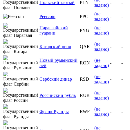
Польский злотый
PLN
-
-
задано)
(не
Peercoin
PPC
-
-
задано)
Парагвайский
(не
PYG
-
-
гуарани
задано)
(не
Катарский риал
QAR
-
-
задано)
Новый румынский
(не
RON
-
-
лей
задано)
(не
Сербский динар
RSD
-
-
задано)
(не
Российский рубль
RUB
-
-
задано)
(не
Франк Руанды
RWF
-
-
задано)
(не