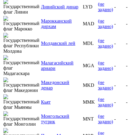
(не
Ливийский динар
LYD
-
-
задано)
Марокканский
(не
MAD
-
-
дирхам
задано)
(не
Молдавский лей
MDL
-
-
задано)
Малагасийский
(не
MGA
-
-
ариари
задано)
Македонский
(не
MKD
-
-
денар
задано)
(не
Кьят
MMK
-
-
задано)
Монгольский
(не
MNT
-
-
тугрик
задано)
(не