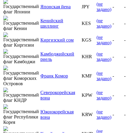
(не
Японская йена
JPY
-
-
задано)
Кенийский
(не
KES
-
-
шиллинг
задано)
(не
Киргизский сом
KGS
-
-
задано)
Камбоджийский
(не
KHR
-
-
риель
задано)
(не
Франк Комор
KMF
-
-
задано)
Северокорейская
(не
KPW
-
-
вона
задано)
Южнокорейская
(не
KRW
-
-
вона
задано)
(не