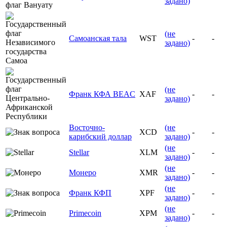
задано)
(не
Самоанская тала
WST
-
-
задано)
(не
Франк КФА BEAC
XAF
-
-
задано)
Восточно-
(не
XCD
-
-
карибский доллар
задано)
(не
Stellar
XLM
-
-
задано)
(не
Монеро
XMR
-
-
задано)
(не
Франк КФП
XPF
-
-
задано)
(не
Primecoin
XPM
-
-
задано)