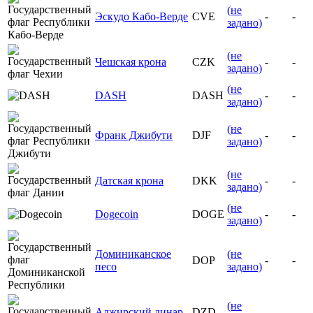
(не
Эскудо Кабо-Верде
CVE
-
-
задано)
(не
Чешская крона
CZK
-
-
задано)
(не
DASH
DASH
-
-
задано)
(не
Франк Джибути
DJF
-
-
задано)
(не
Датская крона
DKK
-
-
задано)
(не
Dogecoin
DOGE
-
-
задано)
Доминиканское
(не
DOP
-
-
песо
задано)
(не
Алжирский динар
DZD
-
-