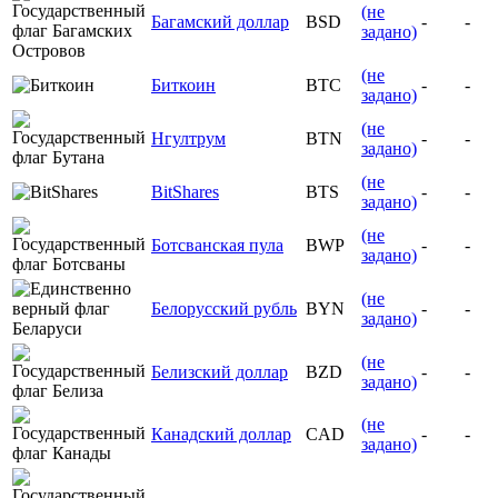
(не
Багамский доллар
BSD
-
-
задано)
(не
Биткоин
BTC
-
-
задано)
(не
Нгултрум
BTN
-
-
задано)
(не
BitShares
BTS
-
-
задано)
(не
Ботсванская пула
BWP
-
-
задано)
(не
Белорусский рубль
BYN
-
-
задано)
(не
Белизский доллар
BZD
-
-
задано)
(не
Канадский доллар
CAD
-
-
задано)