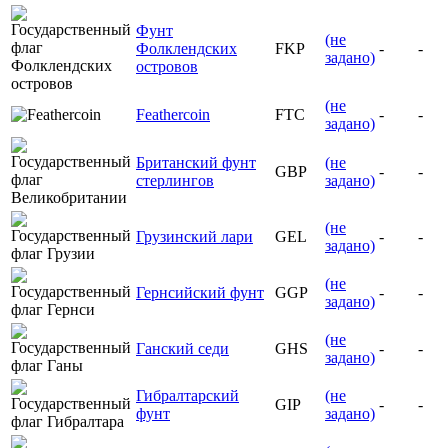
Фунт
(не
Фолклендских
FKP
-
-
задано)
островов
(не
Feathercoin
FTC
-
-
задано)
Британский фунт
(не
GBP
-
-
стерлингов
задано)
(не
Грузинский лари
GEL
-
-
задано)
(не
Гернсийский фунт
GGP
-
-
задано)
(не
Ганский седи
GHS
-
-
задано)
Гибралтарский
(не
GIP
-
-
фунт
задано)