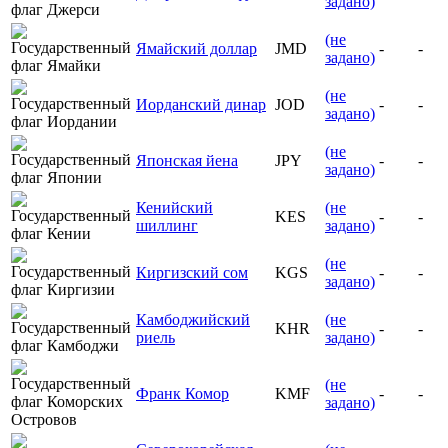
задано)
(не
Ямайский доллар
JMD
-
-
задано)
(не
Иорданский динар
JOD
-
-
задано)
(не
Японская йена
JPY
-
-
задано)
Кенийский
(не
KES
-
-
шиллинг
задано)
(не
Киргизский сом
KGS
-
-
задано)
Камбоджийский
(не
KHR
-
-
риель
задано)
(не
Франк Комор
KMF
-
-
задано)