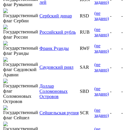
лей
задано)
(не
Сербский динар
RSD
-
-
задано)
(не
Российский рубль
RUB
-
-
задано)
(не
Франк Руанды
RWF
-
-
задано)
(не
Саудовский риял
SAR
-
-
задано)
Доллар
(не
Соломоновых
SBD
-
-
задано)
Островов
(не
Сейшельская рупия
SCR
-
-
задано)
(не