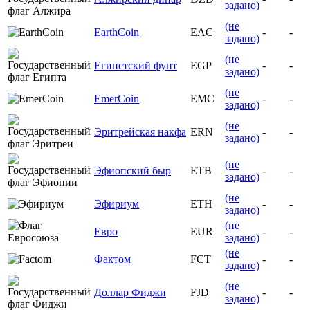
задано)
(не
EarthCoin
EAC
-
-
задано)
(не
Египетский фунт
EGP
-
-
задано)
(не
EmerCoin
EMC
-
-
задано)
(не
Эритрейская накфа
ERN
-
-
задано)
(не
Эфиопский быр
ETB
-
-
задано)
(не
Эфириум
ETH
-
-
задано)
(не
Евро
EUR
-
-
задано)
(не
Фактом
FCT
-
-
задано)
(не
Доллар Фиджи
FJD
-
-
задано)