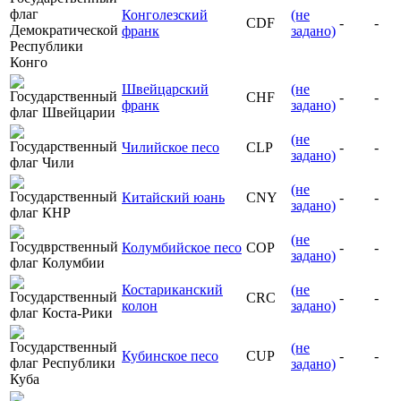
Конголезский
(не
CDF
-
-
франк
задано)
Швейцарский
(не
CHF
-
-
франк
задано)
(не
Чилийское песо
CLP
-
-
задано)
(не
Китайский юань
CNY
-
-
задано)
(не
Колумбийское песо
COP
-
-
задано)
Костариканский
(не
CRC
-
-
колон
задано)
(не
Кубинское песо
CUP
-
-
задано)