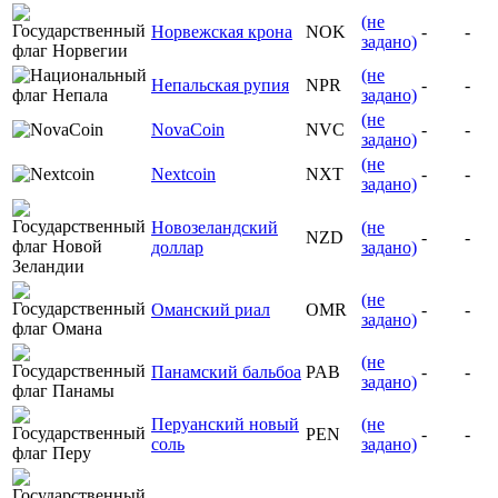
(не
Норвежская крона
NOK
-
-
задано)
(не
Непальская рупия
NPR
-
-
задано)
(не
NovaCoin
NVC
-
-
задано)
(не
Nextcoin
NXT
-
-
задано)
Новозеландский
(не
NZD
-
-
доллар
задано)
(не
Оманский риал
OMR
-
-
задано)
(не
Панамский бальбоа
PAB
-
-
задано)
Перуанский новый
(не
PEN
-
-
соль
задано)