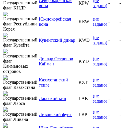
Северокорейская
(не
KPW
-
-
вона
задано)
Южнокорейская
(не
KRW
-
-
вона
задано)
(не
Кувейтский динар
KWD
-
-
задано)
Доллар Островов
(не
KYD
-
-
Кайман
задано)
Казахстанский
(не
KZT
-
-
тенге
задано)
(не
Лаосский кип
LAK
-
-
задано)
(не
Ливанский фунт
LBP
-
-
задано)
Шри-Ланкийская
(не