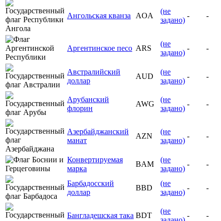
(не
Ангольская кванза
AOA
-
-
задано)
(не
Аргентинское песо
ARS
-
-
задано)
Австралийский
(не
AUD
-
-
доллар
задано)
Арубанский
(не
AWG
-
-
флорин
задано)
Азербайджанский
(не
AZN
-
-
манат
задано)
Конвертируемая
(не
BAM
-
-
марка
задано)
Барбадосский
(не
BBD
-
-
доллар
задано)
(не
Бангладешская така
BDT
-
-
задано)