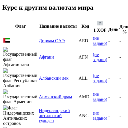
Курс к другим валютам мира
Флаг
Название валюты
Код
Ден
День
1 XOF
%
(не
Дирхам ОАЭ
AED
-
-
задано)
(не
Афгани
AFN
-
-
задано)
(не
Албанский лек
ALL
-
-
задано)
(не
Армянский драм
AMD
-
-
задано)
Нидерландский
(не
антильский
ANG
-
-
задано)
гульден