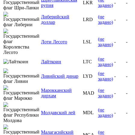
LKR
-
-
рупия
задано)
Либерийский
(не
LRD
-
-
доллар
задано)
(не
Лоти Лесото
LSL
-
-
задано)
(не
Лайткоин
LTC
-
-
задано)
(не
Ливийский динар
LYD
-
-
задано)
Марокканский
(не
MAD
-
-
дирхам
задано)
(не
Молдавский лей
MDL
-
-
задано)
Малагасийский
(не
MGA
-
-