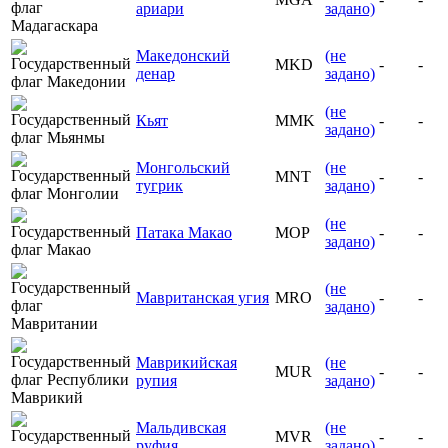
ариари
задано)
Македонский
(не
MKD
-
-
денар
задано)
(не
Кьят
MMK
-
-
задано)
Монгольский
(не
MNT
-
-
тугрик
задано)
(не
Патака Макао
MOP
-
-
задано)
(не
Мавританская угия
MRO
-
-
задано)
Маврикийская
(не
MUR
-
-
рупия
задано)
Мальдивская
(не
MVR
-
-
руфия
задано)