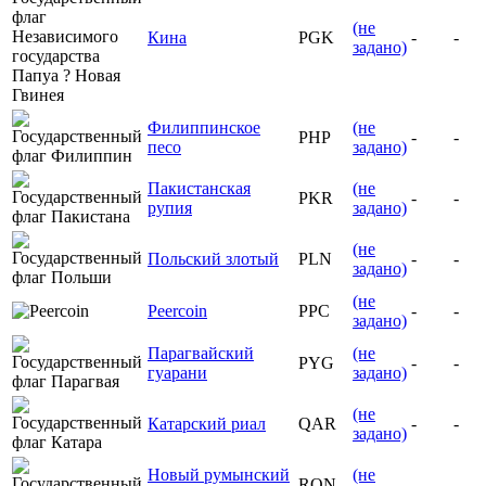
(не
Кина
PGK
-
-
задано)
Филиппинское
(не
PHP
-
-
песо
задано)
Пакистанская
(не
PKR
-
-
рупия
задано)
(не
Польский злотый
PLN
-
-
задано)
(не
Peercoin
PPC
-
-
задано)
Парагвайский
(не
PYG
-
-
гуарани
задано)
(не
Катарский риал
QAR
-
-
задано)
Новый румынский
(не
RON
-
-