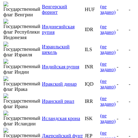
Венгерский
(не
HUF
-
-
форинт
задано)
Индонезийская
(не
IDR
-
-
рупия
задано)
Израильский
(не
ILS
-
-
шекель
задано)
(не
Индийская рупия
INR
-
-
задано)
(не
Иракский динар
IQD
-
-
задано)
(не
Иранский риал
IRR
-
-
задано)
(не
Исландская крона
ISK
-
-
задано)
(не
Джерсийский фунт
JEP
-
-