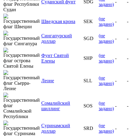
Суданский фунт
SDG
-
-
задано)
(не
Шведская крона
SEK
-
-
задано)
Сингапурский
(не
SGD
-
-
доллар
задано)
Фунт Святой
(не
SHP
-
-
Елены
задано)
(не
Леоне
SLL
-
-
задано)
Сомалийский
(не
SOS
-
-
шиллинг
задано)
Суринамский
(не
SRD
-
-
доллар
задано)