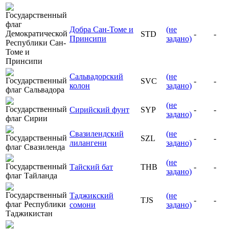
Добра Сан-Томе и
(не
STD
-
-
Принсипи
задано)
Сальвадорский
(не
SVC
-
-
колон
задано)
(не
Сирийский фунт
SYP
-
-
задано)
Свазилендский
(не
SZL
-
-
лилангени
задано)
(не
Тайский бат
THB
-
-
задано)
Таджикский
(не
TJS
-
-
сомони
задано)