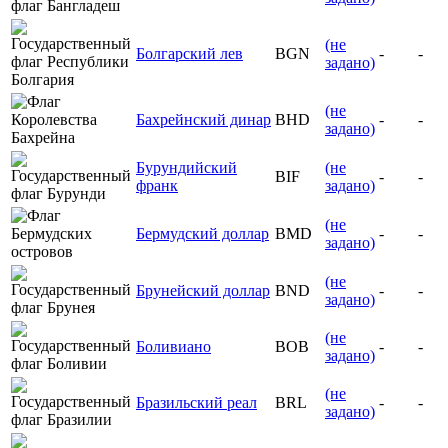
(не
Болгарский лев
BGN
-
-
задано)
(не
Бахрейнский динар
BHD
-
-
задано)
Бурундийский
(не
BIF
-
-
франк
задано)
(не
Бермудский доллар
BMD
-
-
задано)
(не
Брунейский доллар
BND
-
-
задано)
(не
Боливиано
BOB
-
-
задано)
(не
Бразильский реал
BRL
-
-
задано)