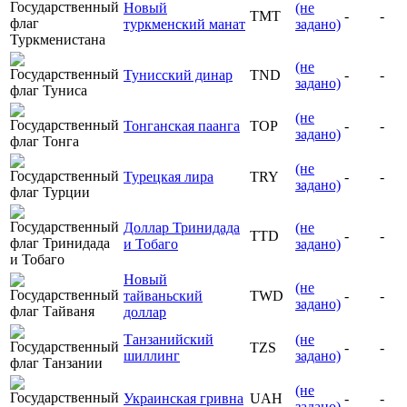
Новый
(не
TMT
-
-
туркменский манат
задано)
(не
Тунисский динар
TND
-
-
задано)
(не
Тонганская паанга
TOP
-
-
задано)
(не
Турецкая лира
TRY
-
-
задано)
Доллар Тринидада
(не
TTD
-
-
и Тобаго
задано)
Новый
(не
тайваньский
TWD
-
-
задано)
доллар
Танзанийский
(не
TZS
-
-
шиллинг
задано)
(не
Украинская гривна
UAH
-
-
задано)