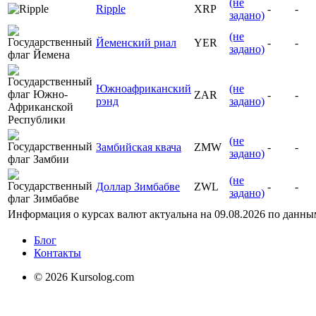
(не
Ripple
XRP
-
-
задано)
(не
Йеменский риал
YER
-
-
задано)
Южноафриканский
(не
ZAR
-
-
рэнд
задано)
(не
Замбийская квача
ZMW
-
-
задано)
(не
Доллар Зимбабве
ZWL
-
-
задано)
Информация о курсах валют актуальна на
09.08.2026
по данны
Блог
Контакты
© 2026 Kursolog.com