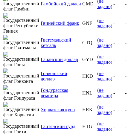
(не
Гамбийский даласи
GMD
-
-
задано)
(не
Гвинейский франк
GNF
-
-
задано)
Гватемальский
(не
GTQ
-
-
кетсаль
задано)
(не
Гайанский доллар
GYD
-
-
задано)
Гонконгский
(не
HKD
-
-
доллар
задано)
Гондурасская
(не
HNL
-
-
лемпира
задано)
(не
Хорватская куна
HRK
-
-
задано)
(не
Гаитянский гурд
HTG
-
-
задано)