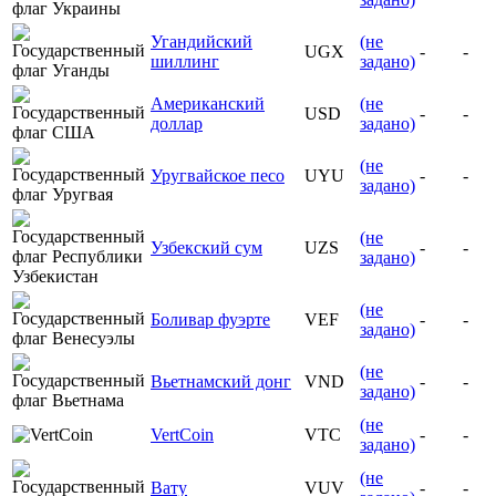
Угандийский
(не
UGX
-
-
шиллинг
задано)
Американский
(не
USD
-
-
доллар
задано)
(не
Уругвайское песо
UYU
-
-
задано)
(не
Узбекский сум
UZS
-
-
задано)
(не
Боливар фуэрте
VEF
-
-
задано)
(не
Вьетнамский донг
VND
-
-
задано)
(не
VertCoin
VTC
-
-
задано)
(не
Вату
VUV
-
-