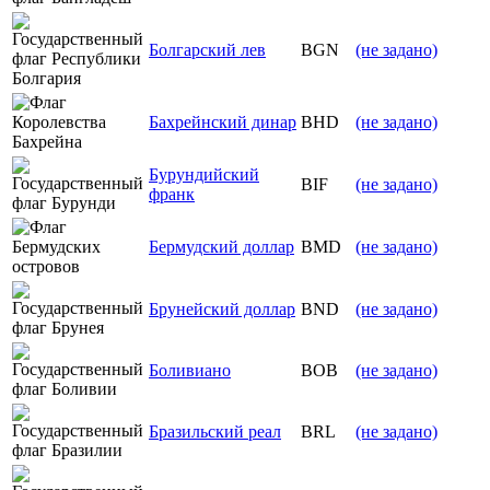
Болгарский лев
BGN
(не задано)
Бахрейнский динар
BHD
(не задано)
Бурундийский
BIF
(не задано)
франк
Бермудский доллар
BMD
(не задано)
Брунейский доллар
BND
(не задано)
Боливиано
BOB
(не задано)
Бразильский реал
BRL
(не задано)