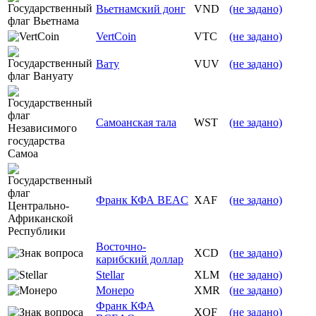
Вьетнамский донг
VND
(не задано)
VertCoin
VTC
(не задано)
Вату
VUV
(не задано)
Самоанская тала
WST
(не задано)
Франк КФА BEAC
XAF
(не задано)
Восточно-
XCD
(не задано)
карибский доллар
Stellar
XLM
(не задано)
Монеро
XMR
(не задано)
Франк КФА
XOF
(не задано)