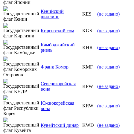
Кенийский
KES
(не задано)
шиллинг
Киргизский сом
KGS
(не задано)
Камбоджийский
KHR
(не задано)
риель
Франк Комор
KMF
(не задано)
Северокорейская
KPW
(не задано)
вона
Южнокорейская
KRW
(не задано)
вона
Кувейтский динар
KWD
(не задано)