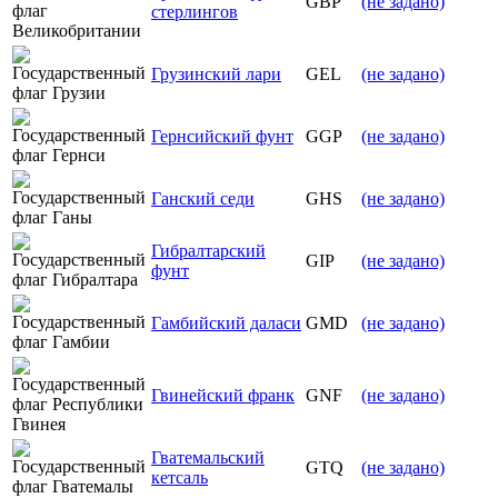
GBP
(не задано)
стерлингов
Грузинский лари
GEL
(не задано)
Гернсийский фунт
GGP
(не задано)
Ганский седи
GHS
(не задано)
Гибралтарский
GIP
(не задано)
фунт
Гамбийский даласи
GMD
(не задано)
Гвинейский франк
GNF
(не задано)
Гватемальский
GTQ
(не задано)
кетсаль