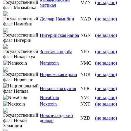
MZN
(не задано)
метикал
Доллар Намибии
NAD
(не задано)
Нигерийская найра
NGN
(не задано)
Золотая кордоба
NIO
(не задано)
Namecoin
NMC
(не задано)
Норвежская крона
NOK
(не задано)
Непальская рупия
NPR
(не задано)
NovaCoin
NVC
(не задано)
Nextcoin
NXT
(не задано)
Новозеландский
NZD
(не задано)
доллар