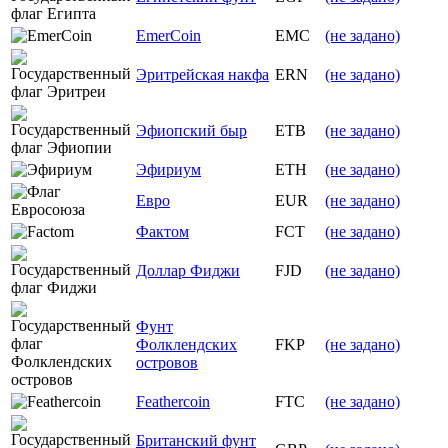
EmerCoin
EMC
(не задано)
Эритрейская накфа
ERN
(не задано)
Эфиопский быр
ETB
(не задано)
Эфириум
ETH
(не задано)
Евро
EUR
(не задано)
Фактом
FCT
(не задано)
Доллар Фиджи
FJD
(не задано)
Фунт
Фолклендских
FKP
(не задано)
островов
Feathercoin
FTC
(не задано)
Британский фунт