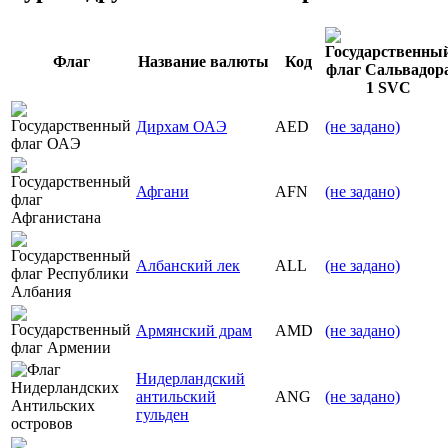
Флаг
Название валюты
Код
1 SVC
Дирхам ОАЭ
AED
(не задано)
Афгани
AFN
(не задано)
Албанский лек
ALL
(не задано)
Армянский драм
AMD
(не задано)
Нидерландский
антильский
ANG
(не задано)
гульден