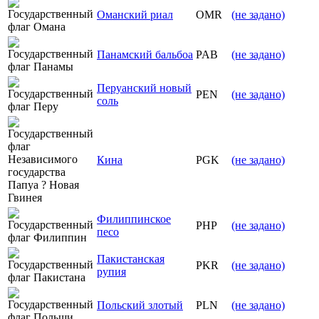
Оманский риал
OMR
(не задано)
Панамский бальбоа
PAB
(не задано)
Перуанский новый
PEN
(не задано)
соль
Кина
PGK
(не задано)
Филиппинское
PHP
(не задано)
песо
Пакистанская
PKR
(не задано)
рупия
Польский злотый
PLN
(не задано)