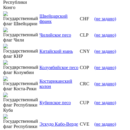
Швейцарский
CHF
(не задано)
франк
Чилийское песо
CLP
(не задано)
Китайский юань
CNY
(не задано)
Колумбийское песо
COP
(не задано)
Костариканский
CRC
(не задано)
колон
Кубинское песо
CUP
(не задано)
Эскудо Кабо-Верде
CVE
(не задано)