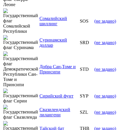
Сомалийский
SOS
(не задано)
шиллинг
Суринамский
SRD
(не задано)
доллар
Добра Сан-Томе и
STD
(не задано)
Принсипи
Сирийский фунт
SYP
(не задано)
Свазилендский
SZL
(не задано)
лилангени
Тайский бат
THB
(не задано)