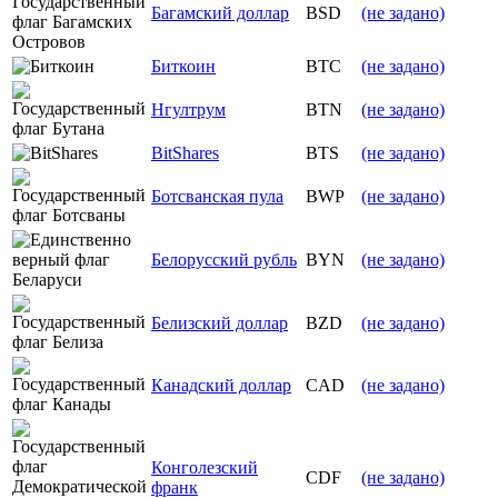
Багамский доллар
BSD
(не задано)
Биткоин
BTC
(не задано)
Нгултрум
BTN
(не задано)
BitShares
BTS
(не задано)
Ботсванская пула
BWP
(не задано)
Белорусский рубль
BYN
(не задано)
Белизский доллар
BZD
(не задано)
Канадский доллар
CAD
(не задано)
Конголезский
CDF
(не задано)
франк