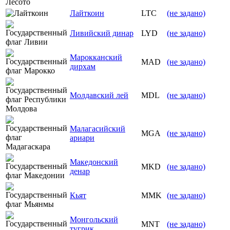
Лайткоин
LTC
(не задано)
Ливийский динар
LYD
(не задано)
Марокканский
MAD
(не задано)
дирхам
Молдавский лей
MDL
(не задано)
Малагасийский
MGA
(не задано)
ариари
Македонский
MKD
(не задано)
денар
Кьят
MMK
(не задано)
Монгольский
MNT
(не задано)
тугрик