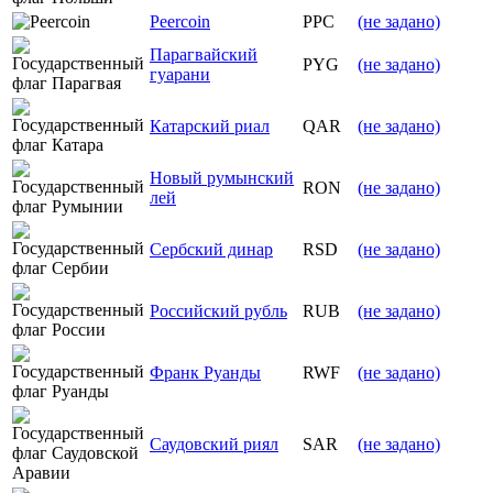
Peercoin
PPC
(не задано)
Парагвайский
PYG
(не задано)
гуарани
Катарский риал
QAR
(не задано)
Новый румынский
RON
(не задано)
лей
Сербский динар
RSD
(не задано)
Российский рубль
RUB
(не задано)
Франк Руанды
RWF
(не задано)
Саудовский риял
SAR
(не задано)