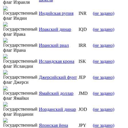
Индийская рупия
INR
(не задано)
Иракский динар
IQD
(не задано)
Иранский риал
IRR
(не задано)
Исландская крона
ISK
(не задано)
Джерсийский фунт
JEP
(не задано)
Ямайский доллар
JMD
(не задано)
Иорданский динар
JOD
(не задано)
Японская йена
JPY
(не задано)