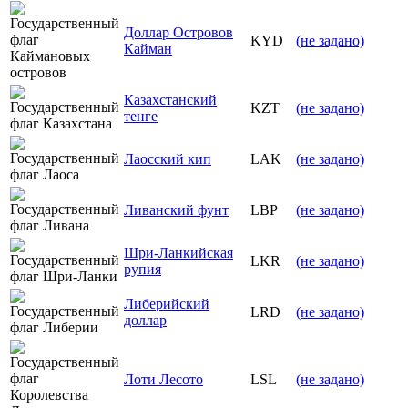
Доллар Островов
KYD
(не задано)
Кайман
Казахстанский
KZT
(не задано)
тенге
Лаосский кип
LAK
(не задано)
Ливанский фунт
LBP
(не задано)
Шри-Ланкийская
LKR
(не задано)
рупия
Либерийский
LRD
(не задано)
доллар
Лоти Лесото
LSL
(не задано)