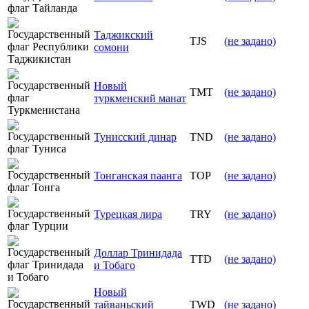
Таджикский
TJS
(не задано)
сомони
Новый
TMT
(не задано)
туркменский манат
Тунисский динар
TND
(не задано)
Тонганская паанга
TOP
(не задано)
Турецкая лира
TRY
(не задано)
Доллар Тринидада
TTD
(не задано)
и Тобаго
Новый
тайваньский
TWD
(не задано)