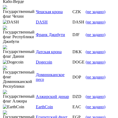
Чешская крона
CZK
(не задано)
DASH
DASH
(не задано)
Франк Джибути
DJF
(не задано)
Датская крона
DKK
(не задано)
Dogecoin
DOGE
(не задано)
Доминиканское
DOP
(не задано)
песо
Алжирский динар
DZD
(не задано)
EarthCoin
EAC
(не задано)
Египетский фунт
EGP
(не задано)