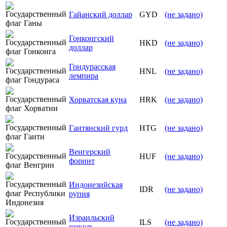
Гайанский доллар
GYD
(не задано)
Гонконгский
HKD
(не задано)
доллар
Гондурасская
HNL
(не задано)
лемпира
Хорватская куна
HRK
(не задано)
Гаитянский гурд
HTG
(не задано)
Венгерский
HUF
(не задано)
форинт
Индонезийская
IDR
(не задано)
рупия
Израильский
ILS
(не задано)
шекель