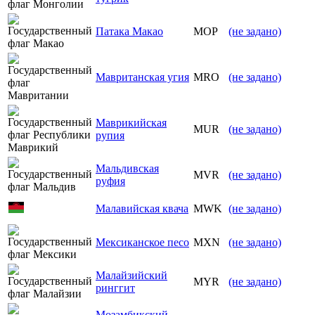
Патака Макао
MOP
(не задано)
Мавританская угия
MRO
(не задано)
Маврикийская
MUR
(не задано)
рупия
Мальдивская
MVR
(не задано)
руфия
Малавийская квача
MWK
(не задано)
Мексиканское песо
MXN
(не задано)
Малайзийский
MYR
(не задано)
ринггит
Мозамбикский