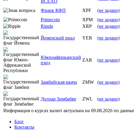
BCEAO
Франк КФП
XPF
(не задано)
Primecoin
XPM
(не задано)
Ripple
XRP
(не задано)
Йеменский риал
YER
(не задано)
Южноафриканский
ZAR
(не задано)
рэнд
Замбийская квача
ZMW
(не задано)
Доллар Зимбабве
ZWL
(не задано)
Информация о курсах валют актуальна на
09.08.2026
по данны
Блог
Контакты