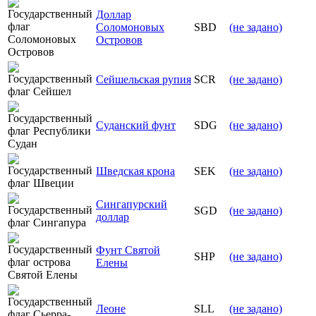
Доллар
Соломоновых
SBD
(не задано)
Островов
Сейшельская рупия
SCR
(не задано)
Суданский фунт
SDG
(не задано)
Шведская крона
SEK
(не задано)
Сингапурский
SGD
(не задано)
доллар
Фунт Святой
SHP
(не задано)
Елены
Леоне
SLL
(не задано)