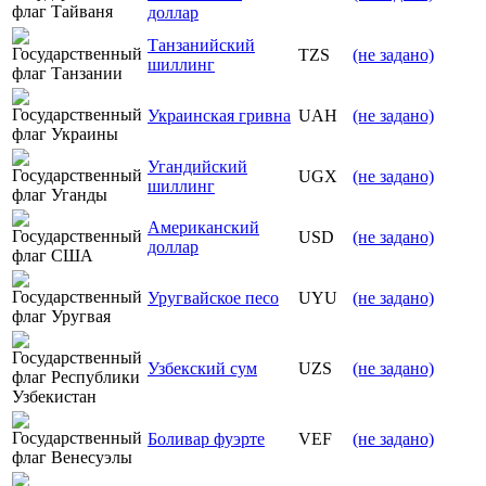
доллар
Танзанийский
TZS
(не задано)
шиллинг
Украинская гривна
UAH
(не задано)
Угандийский
UGX
(не задано)
шиллинг
Американский
USD
(не задано)
доллар
Уругвайское песо
UYU
(не задано)
Узбекский сум
UZS
(не задано)
Боливар фуэрте
VEF
(не задано)