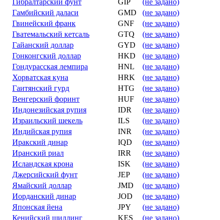
Гибралтарский фунт
GIP
(не задано)
Гамбийский даласи
GMD
(не задано)
Гвинейский франк
GNF
(не задано)
Гватемальский кетсаль
GTQ
(не задано)
Гайанский доллар
GYD
(не задано)
Гонконгский доллар
HKD
(не задано)
Гондурасская лемпира
HNL
(не задано)
Хорватская куна
HRK
(не задано)
Гаитянский гурд
HTG
(не задано)
Венгерский форинт
HUF
(не задано)
Индонезийская рупия
IDR
(не задано)
Израильский шекель
ILS
(не задано)
Индийская рупия
INR
(не задано)
Иракский динар
IQD
(не задано)
Иранский риал
IRR
(не задано)
Исландская крона
ISK
(не задано)
Джерсийский фунт
JEP
(не задано)
Ямайский доллар
JMD
(не задано)
Иорданский динар
JOD
(не задано)
Японская йена
JPY
(не задано)
Кенийский шиллинг
KES
(не задано)