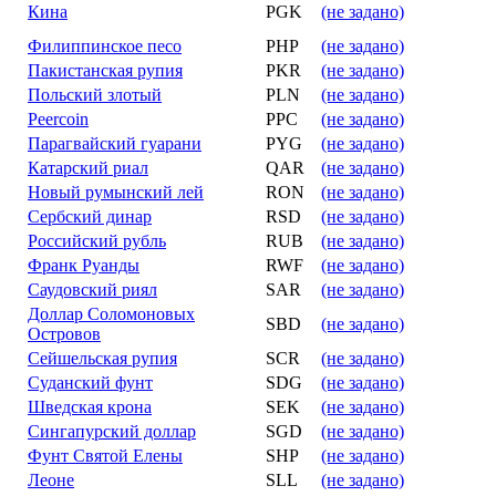
Кина
PGK
(не задано)
Филиппинское песо
PHP
(не задано)
Пакистанская рупия
PKR
(не задано)
Польский злотый
PLN
(не задано)
Peercoin
PPC
(не задано)
Парагвайский гуарани
PYG
(не задано)
Катарский риал
QAR
(не задано)
Новый румынский лей
RON
(не задано)
Сербский динар
RSD
(не задано)
Российский рубль
RUB
(не задано)
Франк Руанды
RWF
(не задано)
Саудовский риял
SAR
(не задано)
Доллар Соломоновых
SBD
(не задано)
Островов
Сейшельская рупия
SCR
(не задано)
Суданский фунт
SDG
(не задано)
Шведская крона
SEK
(не задано)
Сингапурский доллар
SGD
(не задано)
Фунт Святой Елены
SHP
(не задано)
Леоне
SLL
(не задано)