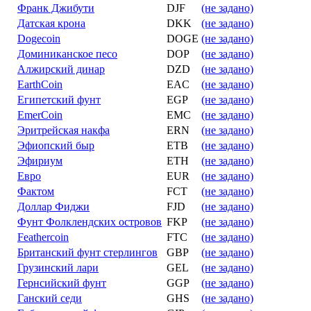
Франк Джибути
DJF
(не задано)
Датская крона
DKK
(не задано)
Dogecoin
DOGE
(не задано)
Доминиканское песо
DOP
(не задано)
Алжирский динар
DZD
(не задано)
EarthCoin
EAC
(не задано)
Египетский фунт
EGP
(не задано)
EmerCoin
EMC
(не задано)
Эритрейская накфа
ERN
(не задано)
Эфиопский быр
ETB
(не задано)
Эфириум
ETH
(не задано)
Евро
EUR
(не задано)
Фактом
FCT
(не задано)
Доллар Фиджи
FJD
(не задано)
Фунт Фолклендских островов
FKP
(не задано)
Feathercoin
FTC
(не задано)
Британский фунт стерлингов
GBP
(не задано)
Грузинский лари
GEL
(не задано)
Гернсийский фунт
GGP
(не задано)
Ганский седи
GHS
(не задано)