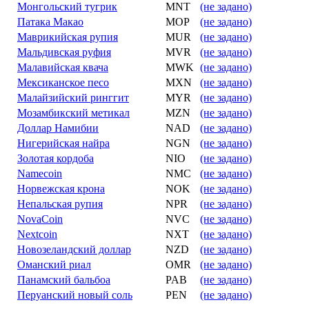
Монгольский тугрик
MNT
(не задано)
Патака Макао
MOP
(не задано)
Маврикийская рупия
MUR
(не задано)
Мальдивская руфия
MVR
(не задано)
Малавийская квача
MWK
(не задано)
Мексиканское песо
MXN
(не задано)
Малайзийский ринггит
MYR
(не задано)
Мозамбикский метикал
MZN
(не задано)
Доллар Намибии
NAD
(не задано)
Нигерийская найра
NGN
(не задано)
Золотая кордоба
NIO
(не задано)
Namecoin
NMC
(не задано)
Норвежская крона
NOK
(не задано)
Непальская рупия
NPR
(не задано)
NovaCoin
NVC
(не задано)
Nextcoin
NXT
(не задано)
Новозеландский доллар
NZD
(не задано)
Оманский риал
OMR
(не задано)
Панамский бальбоа
PAB
(не задано)
Перуанский новый соль
PEN
(не задано)