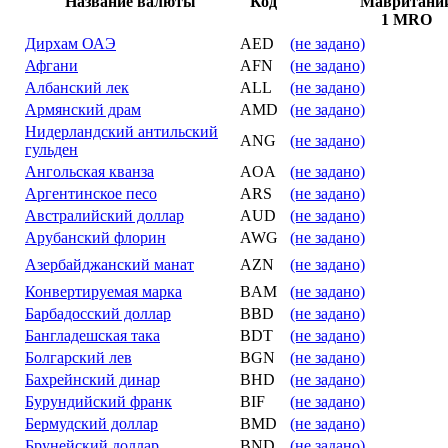
Название валюты
Код
1 MRO
Дирхам ОАЭ
AED
(не задано)
Афгани
AFN
(не задано)
Албанский лек
ALL
(не задано)
Армянский драм
AMD
(не задано)
Нидерландский антильский
ANG
(не задано)
гульден
Ангольская кванза
AOA
(не задано)
Аргентинское песо
ARS
(не задано)
Австралийский доллар
AUD
(не задано)
Арубанский флорин
AWG
(не задано)
Азербайджанский манат
AZN
(не задано)
Конвертируемая марка
BAM
(не задано)
Барбадосский доллар
BBD
(не задано)
Бангладешская така
BDT
(не задано)
Болгарский лев
BGN
(не задано)
Бахрейнский динар
BHD
(не задано)
Бурундийский франк
BIF
(не задано)
Бермудский доллар
BMD
(не задано)
Брунейский доллар
BND
(не задано)