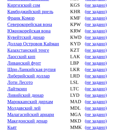
Киргизский сом
KGS
(не задано)
Камбоджийский риель
KHR
(не задано)
Франк Комор
KMF
(не задано)
Северокорейская вона
KPW
(не задано)
Южнокорейская вона
KRW
(не задано)
Кувейтский динар
KWD
(не задано)
Доллар Островов Кайман
KYD
(не задано)
Казахстанский тенге
KZT
(не задано)
Лаосский кип
LAK
(не задано)
Ливанский фунт
LBP
(не задано)
Шри-Ланкийская рупия
LKR
(не задано)
Либерийский доллар
LRD
(не задано)
Лоти Лесото
LSL
(не задано)
Лайткоин
LTC
(не задано)
Ливийский динар
LYD
(не задано)
Марокканский дирхам
MAD
(не задано)
Молдавский лей
MDL
(не задано)
Малагасийский ариари
MGA
(не задано)
Македонский денар
MKD
(не задано)
Кьят
MMK
(не задано)