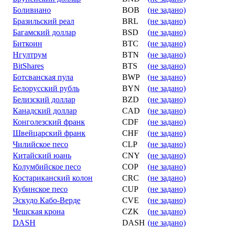
Боливиано
BOB
(не задано)
Бразильский реал
BRL
(не задано)
Багамский доллар
BSD
(не задано)
Биткоин
BTC
(не задано)
Нгултрум
BTN
(не задано)
BitShares
BTS
(не задано)
Ботсванская пула
BWP
(не задано)
Белорусский рубль
BYN
(не задано)
Белизский доллар
BZD
(не задано)
Канадский доллар
CAD
(не задано)
Конголезский франк
CDF
(не задано)
Швейцарский франк
CHF
(не задано)
Чилийское песо
CLP
(не задано)
Китайский юань
CNY
(не задано)
Колумбийское песо
COP
(не задано)
Костариканский колон
CRC
(не задано)
Кубинское песо
CUP
(не задано)
Эскудо Кабо-Верде
CVE
(не задано)
Чешская крона
CZK
(не задано)
DASH
DASH
(не задано)