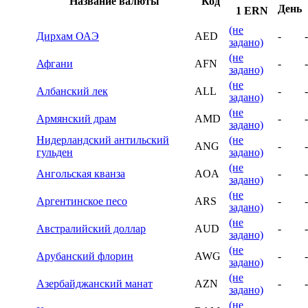
Название валюты
Код
День
1 ERN
(не
Дирхам ОАЭ
AED
-
-
задано)
(не
Афгани
AFN
-
-
задано)
(не
Албанский лек
ALL
-
-
задано)
(не
Армянский драм
AMD
-
-
задано)
Нидерландский антильский
(не
ANG
-
-
гульден
задано)
(не
Ангольская кванза
AOA
-
-
задано)
(не
Аргентинское песо
ARS
-
-
задано)
(не
Австралийский доллар
AUD
-
-
задано)
(не
Арубанский флорин
AWG
-
-
задано)
(не
Азербайджанский манат
AZN
-
-
задано)
(не