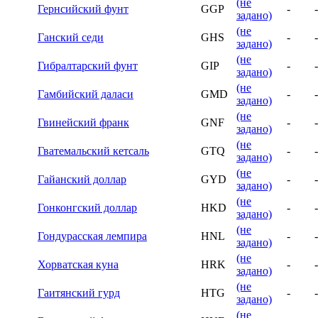
(не
Гернсийский фунт
GGP
-
-
задано)
(не
Ганский седи
GHS
-
-
задано)
(не
Гибралтарский фунт
GIP
-
-
задано)
(не
Гамбийский даласи
GMD
-
-
задано)
(не
Гвинейский франк
GNF
-
-
задано)
(не
Гватемальский кетсаль
GTQ
-
-
задано)
(не
Гайанский доллар
GYD
-
-
задано)
(не
Гонконгский доллар
HKD
-
-
задано)
(не
Гондурасская лемпира
HNL
-
-
задано)
(не
Хорватская куна
HRK
-
-
задано)
(не
Гаитянский гурд
HTG
-
-
задано)
(не