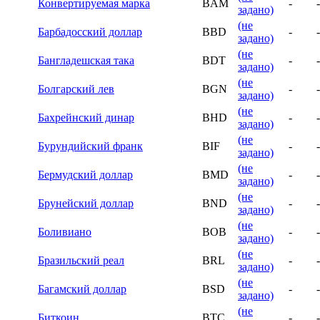
Конвертируемая марка
BAM
-
-
задано)
(не
Барбадосский доллар
BBD
-
-
задано)
(не
Бангладешская така
BDT
-
-
задано)
(не
Болгарский лев
BGN
-
-
задано)
(не
Бахрейнский динар
BHD
-
-
задано)
(не
Бурундийский франк
BIF
-
-
задано)
(не
Бермудский доллар
BMD
-
-
задано)
(не
Брунейский доллар
BND
-
-
задано)
(не
Боливиано
BOB
-
-
задано)
(не
Бразильский реал
BRL
-
-
задано)
(не
Багамский доллар
BSD
-
-
задано)
(не
Биткоин
BTC
-
-