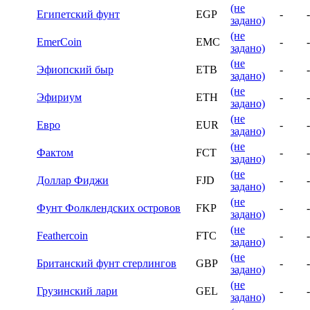
(не
Египетский фунт
EGP
-
-
задано)
(не
EmerCoin
EMC
-
-
задано)
(не
Эфиопский быр
ETB
-
-
задано)
(не
Эфириум
ETH
-
-
задано)
(не
Евро
EUR
-
-
задано)
(не
Фактом
FCT
-
-
задано)
(не
Доллар Фиджи
FJD
-
-
задано)
(не
Фунт Фолклендских островов
FKP
-
-
задано)
(не
Feathercoin
FTC
-
-
задано)
(не
Британский фунт стерлингов
GBP
-
-
задано)
(не
Грузинский лари
GEL
-
-
задано)