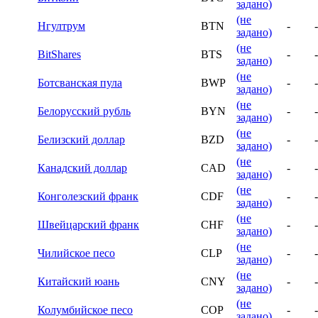
задано)
(не
Нгултрум
BTN
-
-
задано)
(не
BitShares
BTS
-
-
задано)
(не
Ботсванская пула
BWP
-
-
задано)
(не
Белорусский рубль
BYN
-
-
задано)
(не
Белизский доллар
BZD
-
-
задано)
(не
Канадский доллар
CAD
-
-
задано)
(не
Конголезский франк
CDF
-
-
задано)
(не
Швейцарский франк
CHF
-
-
задано)
(не
Чилийское песо
CLP
-
-
задано)
(не
Китайский юань
CNY
-
-
задано)
(не
Колумбийское песо
COP
-
-
задано)