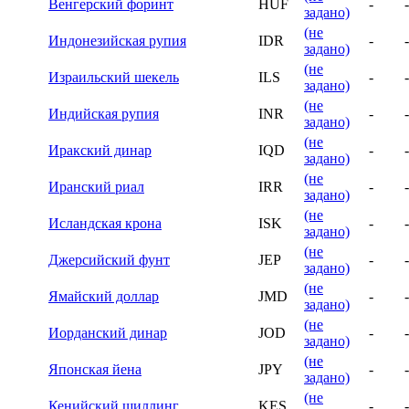
Венгерский форинт
HUF
-
-
задано)
(не
Индонезийская рупия
IDR
-
-
задано)
(не
Израильский шекель
ILS
-
-
задано)
(не
Индийская рупия
INR
-
-
задано)
(не
Иракский динар
IQD
-
-
задано)
(не
Иранский риал
IRR
-
-
задано)
(не
Исландская крона
ISK
-
-
задано)
(не
Джерсийский фунт
JEP
-
-
задано)
(не
Ямайский доллар
JMD
-
-
задано)
(не
Иорданский динар
JOD
-
-
задано)
(не
Японская йена
JPY
-
-
задано)
(не
Кенийский шиллинг
KES
-
-