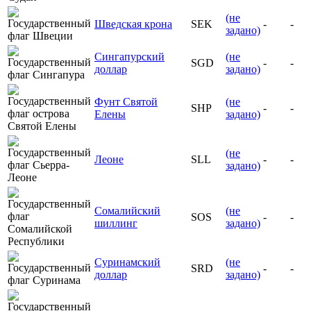
(не
Шведская крона
SEK
-
-
задано)
Сингапурский
(не
SGD
-
-
доллар
задано)
Фунт Святой
(не
SHP
-
-
Елены
задано)
(не
Леоне
SLL
-
-
задано)
Сомалийский
(не
SOS
-
-
шиллинг
задано)
Суринамский
(не
SRD
-
-
доллар
задано)