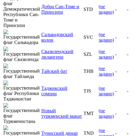
Добра Сан-Томе и
(не
STD
-
-
Принсипи
задано)
Сальвадорский
(не
SVC
-
-
колон
задано)
Свазилендский
(не
SZL
-
-
лилангени
задано)
(не
Тайский бат
THB
-
-
задано)
Таджикский
(не
TJS
-
-
сомони
задано)
Новый
(не
TMT
-
-
туркменский манат
задано)
(не
Тунисский динар
TND
-
-
задано)