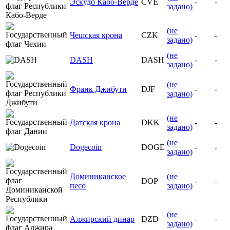
Эскудо Кабо-Верде
CVE
-
-
задано)
(не
Чешская крона
CZK
-
-
задано)
(не
DASH
DASH
-
-
задано)
(не
Франк Джибути
DJF
-
-
задано)
(не
Датская крона
DKK
-
-
задано)
(не
Dogecoin
DOGE
-
-
задано)
Доминиканское
(не
DOP
-
-
песо
задано)
(не
Алжирский динар
DZD
-
-
задано)