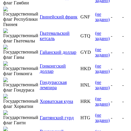
задано)
(не
Гвинейский франк
GNF
-
-
задано)
Гватемальский
(не
GTQ
-
-
кетсаль
задано)
(не
Гайанский доллар
GYD
-
-
задано)
Гонконгский
(не
HKD
-
-
доллар
задано)
Гондурасская
(не
HNL
-
-
лемпира
задано)
(не
Хорватская куна
HRK
-
-
задано)
(не
Гаитянский гурд
HTG
-
-
задано)