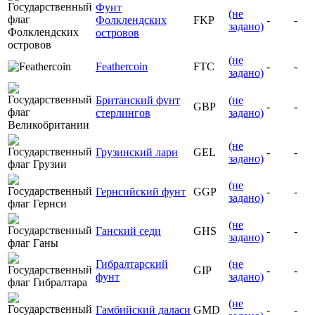
Фунт
(не
Фолклендских
FKP
-
-
задано)
островов
(не
Feathercoin
FTC
-
-
задано)
Британский фунт
(не
GBP
-
-
стерлингов
задано)
(не
Грузинский лари
GEL
-
-
задано)
(не
Гернсийский фунт
GGP
-
-
задано)
(не
Ганский седи
GHS
-
-
задано)
Гибралтарский
(не
GIP
-
-
фунт
задано)
(не
Гамбийский даласи
GMD
-
-