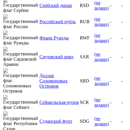
(не
Сербский динар
RSD
-
-
задано)
(не
Российский рубль
RUB
-
-
задано)
(не
Франк Руанды
RWF
-
-
задано)
(не
Саудовский риял
SAR
-
-
задано)
Доллар
(не
Соломоновых
SBD
-
-
задано)
Островов
(не
Сейшельская рупия
SCR
-
-
задано)
(не
Суданский фунт
SDG
-
-
задано)