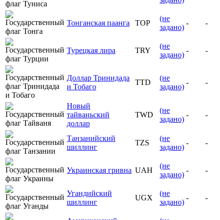
(не
Тонганская паанга
TOP
-
-
задано)
(не
Турецкая лира
TRY
-
-
задано)
Доллар Тринидада
(не
TTD
-
-
и Тобаго
задано)
Новый
(не
тайваньский
TWD
-
-
задано)
доллар
Танзанийский
(не
TZS
-
-
шиллинг
задано)
(не
Украинская гривна
UAH
-
-
задано)
Угандийский
(не
UGX
-
-
шиллинг
задано)