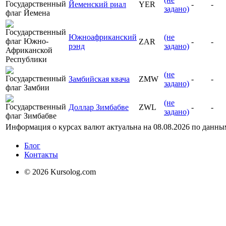
Йеменский риал
YER
-
-
задано)
Южноафриканский
(не
ZAR
-
-
рэнд
задано)
(не
Замбийская квача
ZMW
-
-
задано)
(не
Доллар Зимбабве
ZWL
-
-
задано)
Информация о курсах валют актуальна на
08.08.2026
по данны
Блог
Контакты
© 2026 Kursolog.com