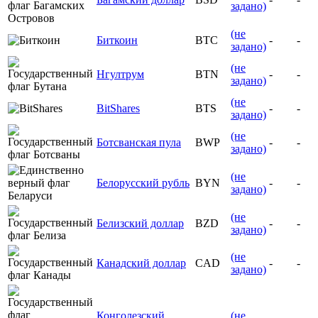
задано)
(не
Биткоин
BTC
-
-
задано)
(не
Нгултрум
BTN
-
-
задано)
(не
BitShares
BTS
-
-
задано)
(не
Ботсванская пула
BWP
-
-
задано)
(не
Белорусский рубль
BYN
-
-
задано)
(не
Белизский доллар
BZD
-
-
задано)
(не
Канадский доллар
CAD
-
-
задано)
Конголезский
(не