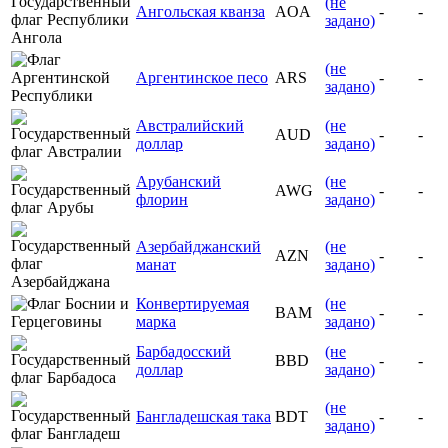
(не
Ангольская кванза
AOA
-
-
задано)
(не
Аргентинское песо
ARS
-
-
задано)
Австралийский
(не
AUD
-
-
доллар
задано)
Арубанский
(не
AWG
-
-
флорин
задано)
Азербайджанский
(не
AZN
-
-
манат
задано)
Конвертируемая
(не
BAM
-
-
марка
задано)
Барбадосский
(не
BBD
-
-
доллар
задано)
(не
Бангладешская така
BDT
-
-
задано)