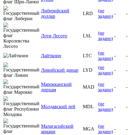
Либерийский
(не
LRD
-
-
доллар
задано)
(не
Лоти Лесото
LSL
-
-
задано)
(не
Лайткоин
LTC
-
-
задано)
(не
Ливийский динар
LYD
-
-
задано)
Марокканский
(не
MAD
-
-
дирхам
задано)
(не
Молдавский лей
MDL
-
-
задано)
Малагасийский
(не
MGA
-
-
ариари
задано)