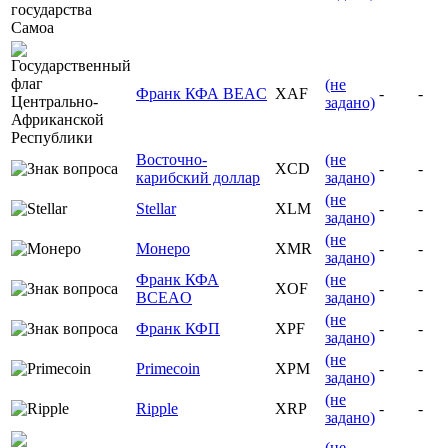
(не
Франк КФА BEAC
XAF
-
-
задано)
Восточно-
(не
XCD
-
-
карибский доллар
задано)
(не
Stellar
XLM
-
-
задано)
(не
Монеро
XMR
-
-
задано)
Франк КФА
(не
XOF
-
-
BCEAO
задано)
(не
Франк КФП
XPF
-
-
задано)
(не
Primecoin
XPM
-
-
задано)
(не
Ripple
XRP
-
-
задано)
(не