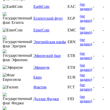
(не
EarthCoin
EAC
-
-
задано)
(не
Египетский фунт
EGP
-
-
задано)
(не
EmerCoin
EMC
-
-
задано)
(не
Эритрейская накфа
ERN
-
-
задано)
(не
Эфиопский быр
ETB
-
-
задано)
(не
Эфириум
ETH
-
-
задано)
(не
Евро
EUR
-
-
задано)
(не
Фактом
FCT
-
-
задано)
(не
Доллар Фиджи
FJD
-
-
задано)