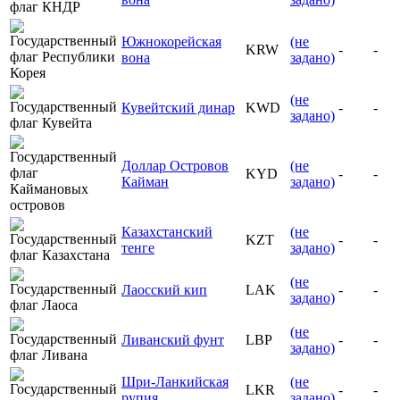
Южнокорейская
(не
KRW
-
-
вона
задано)
(не
Кувейтский динар
KWD
-
-
задано)
Доллар Островов
(не
KYD
-
-
Кайман
задано)
Казахстанский
(не
KZT
-
-
тенге
задано)
(не
Лаосский кип
LAK
-
-
задано)
(не
Ливанский фунт
LBP
-
-
задано)
Шри-Ланкийская
(не
LKR
-
-
рупия
задано)