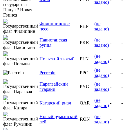
задано)
Филиппинское
(не
PHP
-
-
песо
задано)
Пакистанская
(не
PKR
-
-
рупия
задано)
(не
Польский злотый
PLN
-
-
задано)
(не
Peercoin
PPC
-
-
задано)
Парагвайский
(не
PYG
-
-
гуарани
задано)
(не
Катарский риал
QAR
-
-
задано)
Новый румынский
(не
RON
-
-
лей
задано)