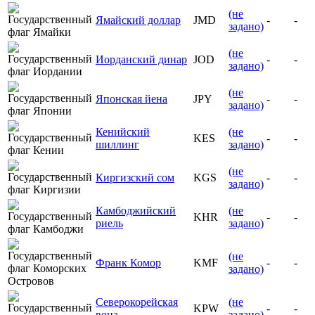
(не
Ямайский доллар
JMD
-
-
задано)
(не
Иорданский динар
JOD
-
-
задано)
(не
Японская йена
JPY
-
-
задано)
Кенийский
(не
KES
-
-
шиллинг
задано)
(не
Киргизский сом
KGS
-
-
задано)
Камбоджийский
(не
KHR
-
-
риель
задано)
(не
Франк Комор
KMF
-
-
задано)
Северокорейская
(не
KPW
-
-
вона
задано)