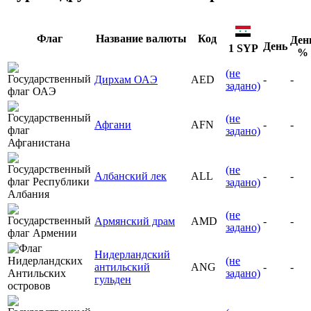
Флаг
Название валюты
Код
Ден
День
1 SYP
%
(не
Дирхам ОАЭ
AED
-
-
задано)
(не
Афгани
AFN
-
-
задано)
(не
Албанский лек
ALL
-
-
задано)
(не
Армянский драм
AMD
-
-
задано)
Нидерландский
(не
антильский
ANG
-
-
задано)
гульден