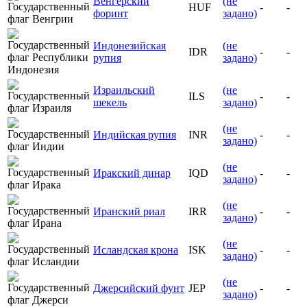
Венгерский
(не
HUF
-
-
форинт
задано)
Индонезийская
(не
IDR
-
-
рупия
задано)
Израильский
(не
ILS
-
-
шекель
задано)
(не
Индийская рупия
INR
-
-
задано)
(не
Иракский динар
IQD
-
-
задано)
(не
Иранский риал
IRR
-
-
задано)
(не
Исландская крона
ISK
-
-
задано)
(не
Джерсийский фунт
JEP
-
-
задано)