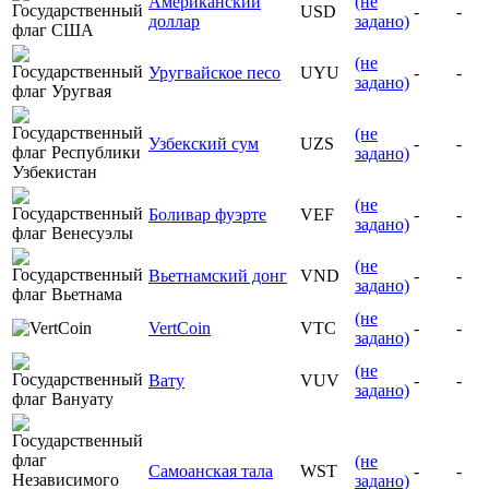
Американский
(не
USD
-
-
доллар
задано)
(не
Уругвайское песо
UYU
-
-
задано)
(не
Узбекский сум
UZS
-
-
задано)
(не
Боливар фуэрте
VEF
-
-
задано)
(не
Вьетнамский донг
VND
-
-
задано)
(не
VertCoin
VTC
-
-
задано)
(не
Вату
VUV
-
-
задано)
(не
Самоанская тала
WST
-
-
задано)