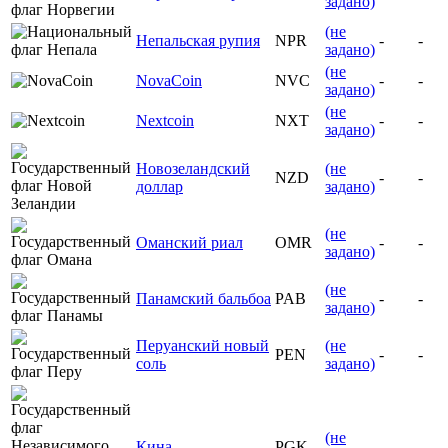
задано)
(не
Непальская рупия
NPR
-
-
задано)
(не
NovaCoin
NVC
-
-
задано)
(не
Nextcoin
NXT
-
-
задано)
Новозеландский
(не
NZD
-
-
доллар
задано)
(не
Оманский риал
OMR
-
-
задано)
(не
Панамский бальбоа
PAB
-
-
задано)
Перуанский новый
(не
PEN
-
-
соль
задано)
(не
Кина
PGK
-
-