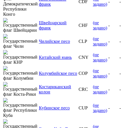
CDF
-
-
франк
задано)
Швейцарский
(не
CHF
-
-
франк
задано)
(не
Чилийское песо
CLP
-
-
задано)
(не
Китайский юань
CNY
-
-
задано)
(не
Колумбийское песо
COP
-
-
задано)
Костариканский
(не
CRC
-
-
колон
задано)
(не
Кубинское песо
CUP
-
-
задано)
(не