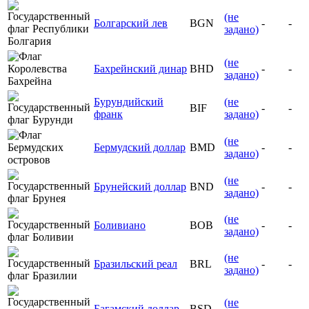
(не
Болгарский лев
BGN
-
-
задано)
(не
Бахрейнский динар
BHD
-
-
задано)
Бурундийский
(не
BIF
-
-
франк
задано)
(не
Бермудский доллар
BMD
-
-
задано)
(не
Брунейский доллар
BND
-
-
задано)
(не
Боливиано
BOB
-
-
задано)
(не
Бразильский реал
BRL
-
-
задано)
(не
Багамский доллар
BSD
-
-