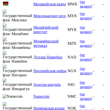
(не
Малавийская квача
MWK
-
-
задано)
(не
Мексиканское песо
MXN
-
-
задано)
Малайзийский
(не
MYR
-
-
ринггит
задано)
Мозамбикский
(не
MZN
-
-
метикал
задано)
(не
Доллар Намибии
NAD
-
-
задано)
(не
Нигерийская найра
NGN
-
-
задано)
(не
Золотая кордоба
NIO
-
-
задано)
(не
Namecoin
NMC
-
-
задано)
(не
Норвежская крона
NOK
-
-