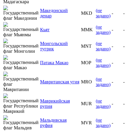
Македонский
(не
MKD
-
-
денар
задано)
(не
Кьят
MMK
-
-
задано)
Монгольский
(не
MNT
-
-
тугрик
задано)
(не
Патака Макао
MOP
-
-
задано)
(не
Мавританская угия
MRO
-
-
задано)
Маврикийская
(не
MUR
-
-
рупия
задано)
Мальдивская
(не
MVR
-
-
руфия
задано)