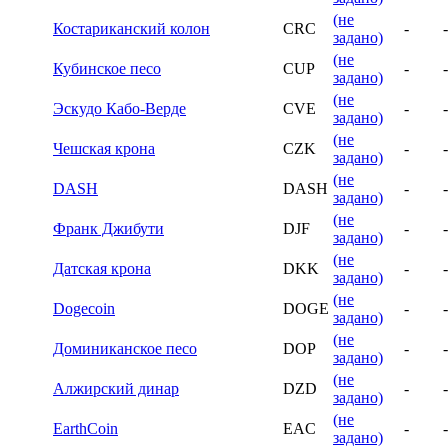
(не
Костариканский колон
CRC
-
-
задано)
(не
Кубинское песо
CUP
-
-
задано)
(не
Эскудо Кабо-Верде
CVE
-
-
задано)
(не
Чешская крона
CZK
-
-
задано)
(не
DASH
DASH
-
-
задано)
(не
Франк Джибути
DJF
-
-
задано)
(не
Датская крона
DKK
-
-
задано)
(не
Dogecoin
DOGE
-
-
задано)
(не
Доминиканское песо
DOP
-
-
задано)
(не
Алжирский динар
DZD
-
-
задано)
(не
EarthCoin
EAC
-
-
задано)