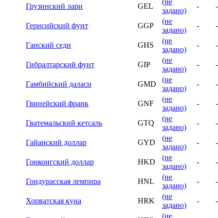
(не
Грузинский лари
GEL
-
-
задано)
(не
Гернсийский фунт
GGP
-
-
задано)
(не
Ганский седи
GHS
-
-
задано)
(не
Гибралтарский фунт
GIP
-
-
задано)
(не
Гамбийский даласи
GMD
-
-
задано)
(не
Гвинейский франк
GNF
-
-
задано)
(не
Гватемальский кетсаль
GTQ
-
-
задано)
(не
Гайанский доллар
GYD
-
-
задано)
(не
Гонконгский доллар
HKD
-
-
задано)
(не
Гондурасская лемпира
HNL
-
-
задано)
(не
Хорватская куна
HRK
-
-
задано)
(не