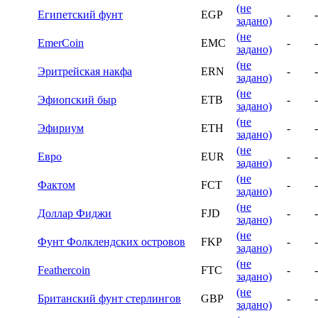
(не
Египетский фунт
EGP
-
-
задано)
(не
EmerCoin
EMC
-
-
задано)
(не
Эритрейская накфа
ERN
-
-
задано)
(не
Эфиопский быр
ETB
-
-
задано)
(не
Эфириум
ETH
-
-
задано)
(не
Евро
EUR
-
-
задано)
(не
Фактом
FCT
-
-
задано)
(не
Доллар Фиджи
FJD
-
-
задано)
(не
Фунт Фолклендских островов
FKP
-
-
задано)
(не
Feathercoin
FTC
-
-
задано)
(не
Британский фунт стерлингов
GBP
-
-
задано)