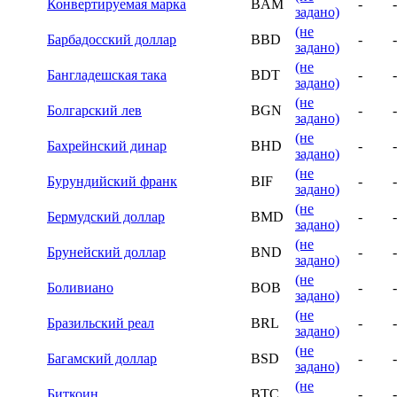
Конвертируемая марка
BAM
-
-
задано)
(не
Барбадосский доллар
BBD
-
-
задано)
(не
Бангладешская така
BDT
-
-
задано)
(не
Болгарский лев
BGN
-
-
задано)
(не
Бахрейнский динар
BHD
-
-
задано)
(не
Бурундийский франк
BIF
-
-
задано)
(не
Бермудский доллар
BMD
-
-
задано)
(не
Брунейский доллар
BND
-
-
задано)
(не
Боливиано
BOB
-
-
задано)
(не
Бразильский реал
BRL
-
-
задано)
(не
Багамский доллар
BSD
-
-
задано)
(не
Биткоин
BTC
-
-