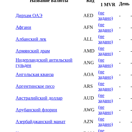
Название валюты
Код
День
1 MVR
(не
Дирхам ОАЭ
AED
-
-
задано)
(не
Афгани
AFN
-
-
задано)
(не
Албанский лек
ALL
-
-
задано)
(не
Армянский драм
AMD
-
-
задано)
Нидерландский антильский
(не
ANG
-
-
гульден
задано)
(не
Ангольская кванза
AOA
-
-
задано)
(не
Аргентинское песо
ARS
-
-
задано)
(не
Австралийский доллар
AUD
-
-
задано)
(не
Арубанский флорин
AWG
-
-
задано)
(не
Азербайджанский манат
AZN
-
-
задано)
(не