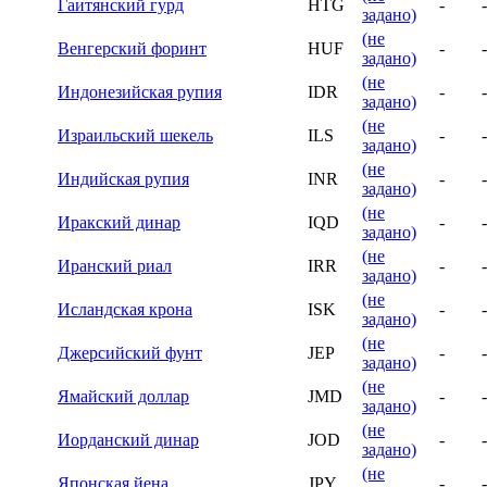
Гаитянский гурд
HTG
-
-
задано)
(не
Венгерский форинт
HUF
-
-
задано)
(не
Индонезийская рупия
IDR
-
-
задано)
(не
Израильский шекель
ILS
-
-
задано)
(не
Индийская рупия
INR
-
-
задано)
(не
Иракский динар
IQD
-
-
задано)
(не
Иранский риал
IRR
-
-
задано)
(не
Исландская крона
ISK
-
-
задано)
(не
Джерсийский фунт
JEP
-
-
задано)
(не
Ямайский доллар
JMD
-
-
задано)
(не
Иорданский динар
JOD
-
-
задано)
(не
Японская йена
JPY
-
-