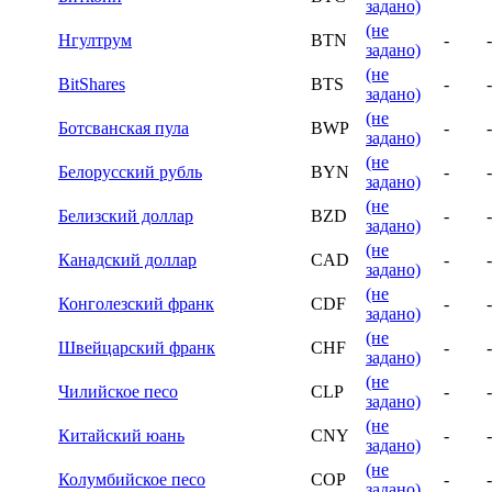
задано)
(не
Нгултрум
BTN
-
-
задано)
(не
BitShares
BTS
-
-
задано)
(не
Ботсванская пула
BWP
-
-
задано)
(не
Белорусский рубль
BYN
-
-
задано)
(не
Белизский доллар
BZD
-
-
задано)
(не
Канадский доллар
CAD
-
-
задано)
(не
Конголезский франк
CDF
-
-
задано)
(не
Швейцарский франк
CHF
-
-
задано)
(не
Чилийское песо
CLP
-
-
задано)
(не
Китайский юань
CNY
-
-
задано)
(не
Колумбийское песо
COP
-
-
задано)