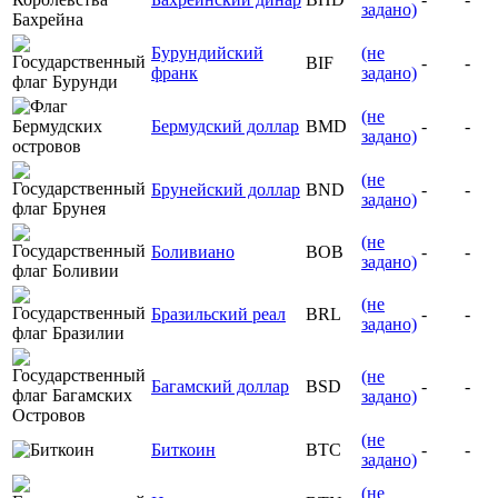
задано)
Бурундийский
(не
BIF
-
-
франк
задано)
(не
Бермудский доллар
BMD
-
-
задано)
(не
Брунейский доллар
BND
-
-
задано)
(не
Боливиано
BOB
-
-
задано)
(не
Бразильский реал
BRL
-
-
задано)
(не
Багамский доллар
BSD
-
-
задано)
(не
Биткоин
BTC
-
-
задано)
(не