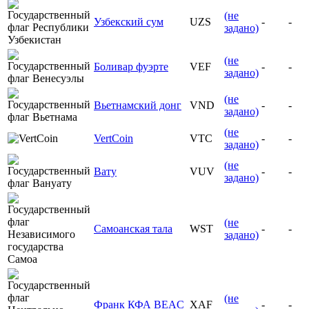
(не
Узбекский сум
UZS
-
-
задано)
(не
Боливар фуэрте
VEF
-
-
задано)
(не
Вьетнамский донг
VND
-
-
задано)
(не
VertCoin
VTC
-
-
задано)
(не
Вату
VUV
-
-
задано)
(не
Самоанская тала
WST
-
-
задано)
(не
Франк КФА BEAC
XAF
-
-