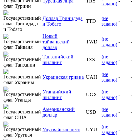
Турецкая лира
TRY
-
-
задано)
Доллар Тринидада
(не
TTD
-
-
и Тобаго
задано)
Новый
(не
тайваньский
TWD
-
-
задано)
доллар
Танзанийский
(не
TZS
-
-
шиллинг
задано)
(не
Украинская гривна
UAH
-
-
задано)
Угандийский
(не
UGX
-
-
шиллинг
задано)
Американский
(не
USD
-
-
доллар
задано)
(не
Уругвайское песо
UYU
-
-
задано)