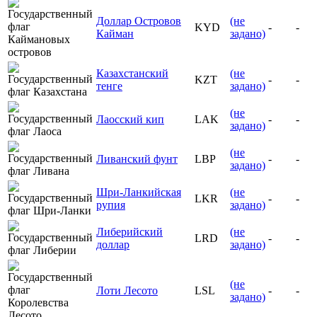
Доллар Островов
(не
KYD
-
-
Кайман
задано)
Казахстанский
(не
KZT
-
-
тенге
задано)
(не
Лаосский кип
LAK
-
-
задано)
(не
Ливанский фунт
LBP
-
-
задано)
Шри-Ланкийская
(не
LKR
-
-
рупия
задано)
Либерийский
(не
LRD
-
-
доллар
задано)
(не
Лоти Лесото
LSL
-
-
задано)