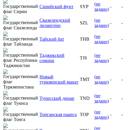
(не
Сирийский фунт
SYP
-
-
задано)
Свазилендский
(не
SZL
-
-
лилангени
задано)
(не
Тайский бат
THB
-
-
задано)
Таджикский
(не
TJS
-
-
сомони
задано)
Новый
(не
TMT
-
-
туркменский манат
задано)
(не
Тунисский динар
TND
-
-
задано)
(не
Тонганская паанга
TOP
-
-
задано)
(не