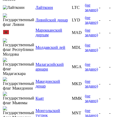
(не
Лайткоин
LTC
-
-
задано)
(не
Ливийский динар
LYD
-
-
задано)
Марокканский
(не
MAD
-
-
дирхам
задано)
(не
Молдавский лей
MDL
-
-
задано)
Малагасийский
(не
MGA
-
-
ариари
задано)
Македонский
(не
MKD
-
-
денар
задано)
(не
Кьят
MMK
-
-
задано)
Монгольский
(не
MNT
-
-
тугрик
задано)