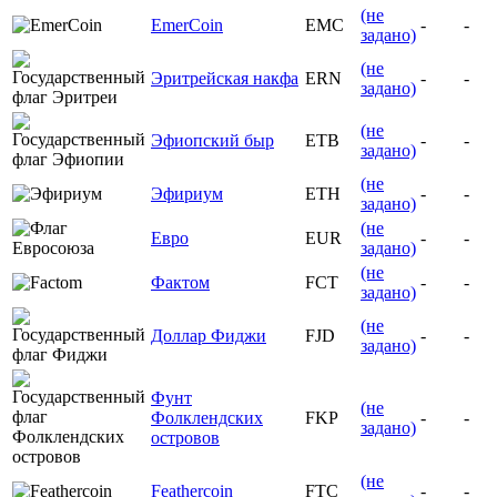
(не
EmerCoin
EMC
-
-
задано)
(не
Эритрейская накфа
ERN
-
-
задано)
(не
Эфиопский быр
ETB
-
-
задано)
(не
Эфириум
ETH
-
-
задано)
(не
Евро
EUR
-
-
задано)
(не
Фактом
FCT
-
-
задано)
(не
Доллар Фиджи
FJD
-
-
задано)
Фунт
(не
Фолклендских
FKP
-
-
задано)
островов
(не
Feathercoin
FTC
-
-