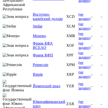
задано)
Восточно-
(не
XCD
-
-
карибский доллар
задано)
(не
Stellar
XLM
-
-
задано)
(не
Монеро
XMR
-
-
задано)
Франк КФА
(не
XOF
-
-
BCEAO
задано)
(не
Франк КФП
XPF
-
-
задано)
(не
Primecoin
XPM
-
-
задано)
(не
Ripple
XRP
-
-
задано)
(не
Йеменский риал
YER
-
-
задано)
Южноафриканский
(не
ZAR
-
-
рэнд
задано)