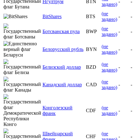
Нгултрум
BTN
-
-
задано)
(не
BitShares
BTS
-
-
задано)
(не
Ботсванская пула
BWP
-
-
задано)
(не
Белорусский рубль
BYN
-
-
задано)
(не
Белизский доллар
BZD
-
-
задано)
(не
Канадский доллар
CAD
-
-
задано)
Конголезский
(не
CDF
-
-
франк
задано)
Швейцарский
(не
CHF
-
-
франк
задано)