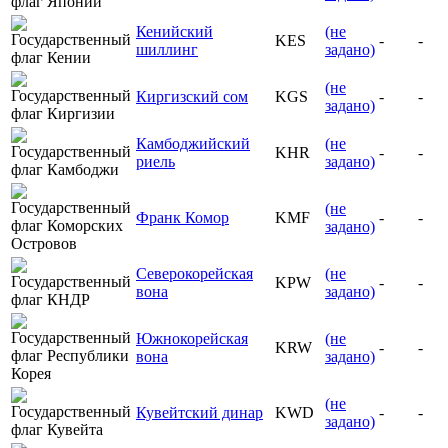
Кенийский
(не
KES
-
-
шиллинг
задано)
(не
Киргизский сом
KGS
-
-
задано)
Камбоджийский
(не
KHR
-
-
риель
задано)
(не
Франк Комор
KMF
-
-
задано)
Северокорейская
(не
KPW
-
-
вона
задано)
Южнокорейская
(не
KRW
-
-
вона
задано)
(не
Кувейтский динар
KWD
-
-
задано)