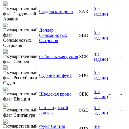
(не
Саудовский риял
SAR
-
-
задано)
Доллар
(не
Соломоновых
SBD
-
-
задано)
Островов
(не
Сейшельская рупия
SCR
-
-
задано)
(не
Суданский фунт
SDG
-
-
задано)
(не
Шведская крона
SEK
-
-
задано)
Сингапурский
(не
SGD
-
-
доллар
задано)
Фунт Святой
(не
SHP
-
-