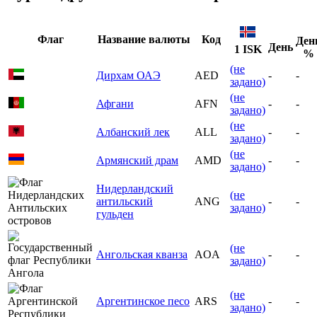
Флаг
Название валюты
Код
Ден
День
1 ISK
%
(не
Дирхам ОАЭ
AED
-
-
задано)
(не
Афгани
AFN
-
-
задано)
(не
Албанский лек
ALL
-
-
задано)
(не
Армянский драм
AMD
-
-
задано)
Нидерландский
(не
антильский
ANG
-
-
задано)
гульден
(не
Ангольская кванза
AOA
-
-
задано)
(не
Аргентинское песо
ARS
-
-
задано)