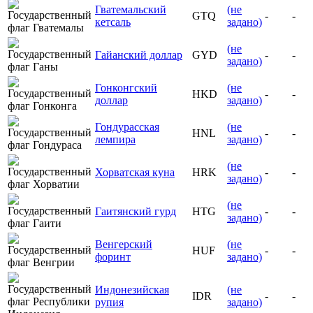
Гватемальский
(не
GTQ
-
-
кетсаль
задано)
(не
Гайанский доллар
GYD
-
-
задано)
Гонконгский
(не
HKD
-
-
доллар
задано)
Гондурасская
(не
HNL
-
-
лемпира
задано)
(не
Хорватская куна
HRK
-
-
задано)
(не
Гаитянский гурд
HTG
-
-
задано)
Венгерский
(не
HUF
-
-
форинт
задано)
Индонезийская
(не
IDR
-
-
рупия
задано)