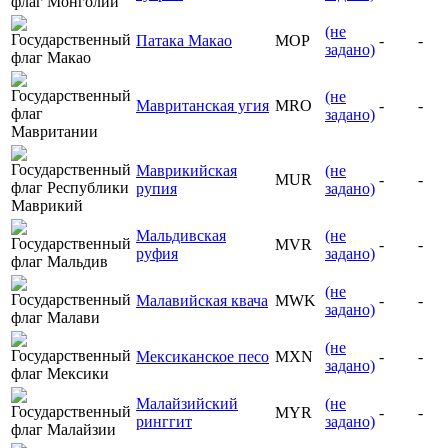
(не
Патака Макао
MOP
-
-
задано)
(не
Мавританская угия
MRO
-
-
задано)
Маврикийская
(не
MUR
-
-
рупия
задано)
Мальдивская
(не
MVR
-
-
руфия
задано)
(не
Малавийская квача
MWK
-
-
задано)
(не
Мексиканское песо
MXN
-
-
задано)
Малайзийский
(не
MYR
-
-
ринггит
задано)