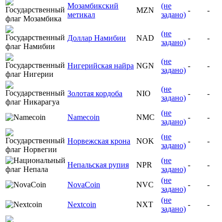
Мозамбикский
(не
MZN
-
-
метикал
задано)
(не
Доллар Намибии
NAD
-
-
задано)
(не
Нигерийская найра
NGN
-
-
задано)
(не
Золотая кордоба
NIO
-
-
задано)
(не
Namecoin
NMC
-
-
задано)
(не
Норвежская крона
NOK
-
-
задано)
(не
Непальская рупия
NPR
-
-
задано)
(не
NovaCoin
NVC
-
-
задано)
(не
Nextcoin
NXT
-
-
задано)