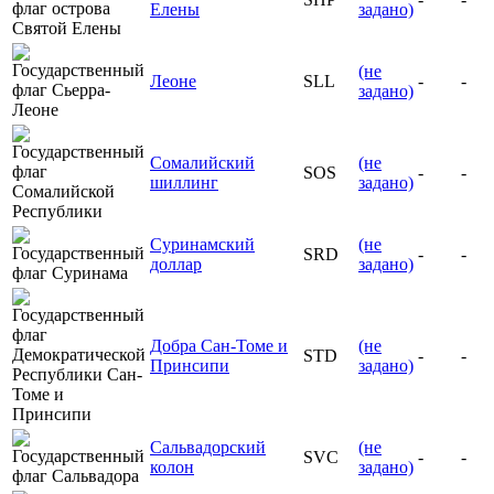
Елены
задано)
(не
Леоне
SLL
-
-
задано)
Сомалийский
(не
SOS
-
-
шиллинг
задано)
Суринамский
(не
SRD
-
-
доллар
задано)
Добра Сан-Томе и
(не
STD
-
-
Принсипи
задано)
Сальвадорский
(не
SVC
-
-
колон
задано)