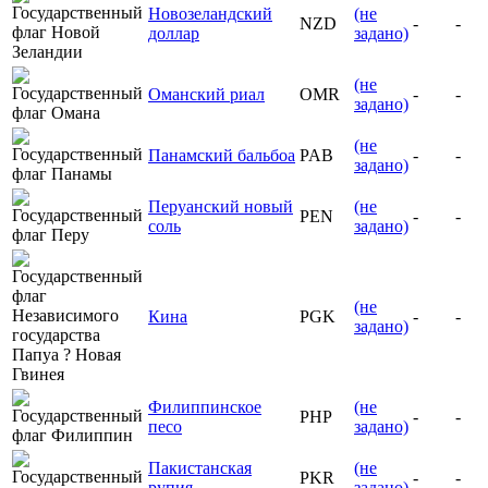
Новозеландский
(не
NZD
-
-
доллар
задано)
(не
Оманский риал
OMR
-
-
задано)
(не
Панамский бальбоа
PAB
-
-
задано)
Перуанский новый
(не
PEN
-
-
соль
задано)
(не
Кина
PGK
-
-
задано)
Филиппинское
(не
PHP
-
-
песо
задано)
Пакистанская
(не
PKR
-
-
рупия
задано)