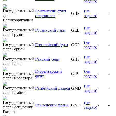
задано)
Британский фунт
(не
GBP
-
-
стерлингов
задано)
(не
Грузинский лари
GEL
-
-
задано)
(не
Гернсийский фунт
GGP
-
-
задано)
(не
Ганский седи
GHS
-
-
задано)
Гибралтарский
(не
GIP
-
-
фунт
задано)
(не
Гамбийский даласи
GMD
-
-
задано)
(не
Гвинейский франк
GNF
-
-
задано)