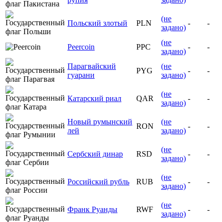
(не
Польский злотый
PLN
-
-
задано)
(не
Peercoin
PPC
-
-
задано)
Парагвайский
(не
PYG
-
-
гуарани
задано)
(не
Катарский риал
QAR
-
-
задано)
Новый румынский
(не
RON
-
-
лей
задано)
(не
Сербский динар
RSD
-
-
задано)
(не
Российский рубль
RUB
-
-
задано)
(не
Франк Руанды
RWF
-
-
задано)