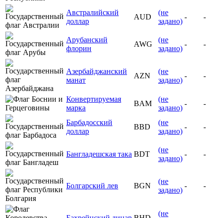
Австралийский
(не
AUD
-
-
доллар
задано)
Арубанский
(не
AWG
-
-
флорин
задано)
Азербайджанский
(не
AZN
-
-
манат
задано)
Конвертируемая
(не
BAM
-
-
марка
задано)
Барбадосский
(не
BBD
-
-
доллар
задано)
(не
Бангладешская така
BDT
-
-
задано)
(не
Болгарский лев
BGN
-
-
задано)
(не
Бахрейнский динар
BHD
-
-