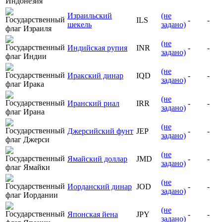
Израильский
(не
ILS
-
-
шекель
задано)
(не
Индийская рупия
INR
-
-
задано)
(не
Иракский динар
IQD
-
-
задано)
(не
Иранский риал
IRR
-
-
задано)
(не
Джерсийский фунт
JEP
-
-
задано)
(не
Ямайский доллар
JMD
-
-
задано)
(не
Иорданский динар
JOD
-
-
задано)
(не
Японская йена
JPY
-
-
задано)