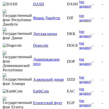
(не
DASH
DASH
-
-
задано)
(не
Франк Джибути
DJF
-
-
задано)
(не
Датская крона
DKK
-
-
задано)
(не
Dogecoin
DOGE
-
-
задано)
Доминиканское
(не
DOP
-
-
песо
задано)
(не
Алжирский динар
DZD
-
-
задано)
(не
EarthCoin
EAC
-
-
задано)
(не
Египетский фунт
EGP
-
-
задано)