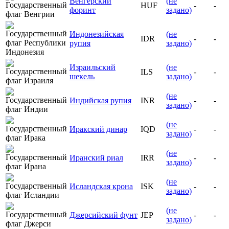
Венгерский
(не
HUF
-
-
форинт
задано)
Индонезийская
(не
IDR
-
-
рупия
задано)
Израильский
(не
ILS
-
-
шекель
задано)
(не
Индийская рупия
INR
-
-
задано)
(не
Иракский динар
IQD
-
-
задано)
(не
Иранский риал
IRR
-
-
задано)
(не
Исландская крона
ISK
-
-
задано)
(не
Джерсийский фунт
JEP
-
-
задано)