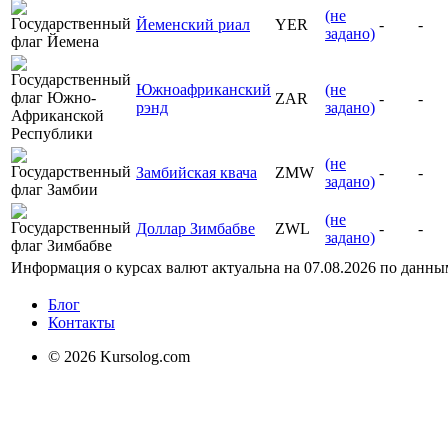
(не
Йеменский риал
YER
-
-
задано)
Южноафриканский
(не
ZAR
-
-
рэнд
задано)
(не
Замбийская квача
ZMW
-
-
задано)
(не
Доллар Зимбабве
ZWL
-
-
задано)
Информация о курсах валют актуальна на
07.08.2026
по данны
Блог
Контакты
© 2026 Kursolog.com