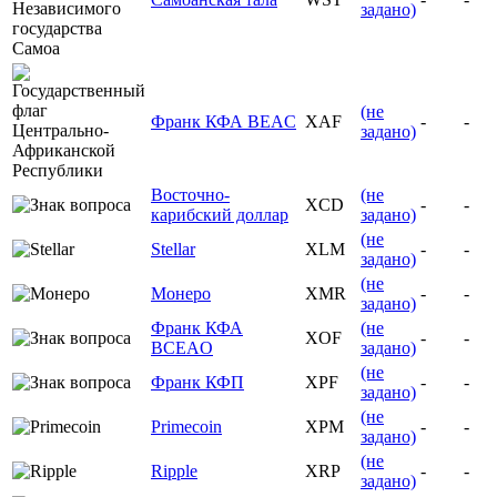
задано)
(не
Франк КФА BEAC
XAF
-
-
задано)
Восточно-
(не
XCD
-
-
карибский доллар
задано)
(не
Stellar
XLM
-
-
задано)
(не
Монеро
XMR
-
-
задано)
Франк КФА
(не
XOF
-
-
BCEAO
задано)
(не
Франк КФП
XPF
-
-
задано)
(не
Primecoin
XPM
-
-
задано)
(не
Ripple
XRP
-
-
задано)