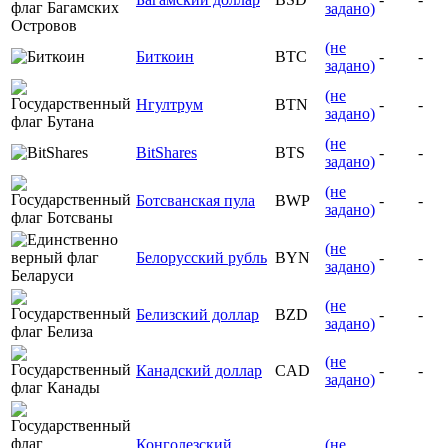
задано)
(не
Биткоин
BTC
-
-
задано)
(не
Нгултрум
BTN
-
-
задано)
(не
BitShares
BTS
-
-
задано)
(не
Ботсванская пула
BWP
-
-
задано)
(не
Белорусский рубль
BYN
-
-
задано)
(не
Белизский доллар
BZD
-
-
задано)
(не
Канадский доллар
CAD
-
-
задано)
Конголезский
(не