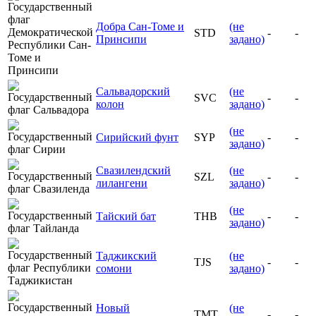
Добра Сан-Томе и
(не
STD
-
-
Принсипи
задано)
Сальвадорский
(не
SVC
-
-
колон
задано)
(не
Сирийский фунт
SYP
-
-
задано)
Свазилендский
(не
SZL
-
-
лилангени
задано)
(не
Тайский бат
THB
-
-
задано)
Таджикский
(не
TJS
-
-
сомони
задано)
Новый
(не
TMT
-
-