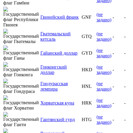
задано)
(не
Гвинейский франк
GNF
-
-
задано)
Гватемальский
(не
GTQ
-
-
кетсаль
задано)
(не
Гайанский доллар
GYD
-
-
задано)
Гонконгский
(не
HKD
-
-
доллар
задано)
Гондурасская
(не
HNL
-
-
лемпира
задано)
(не
Хорватская куна
HRK
-
-
задано)
(не
Гаитянский гурд
HTG
-
-
задано)