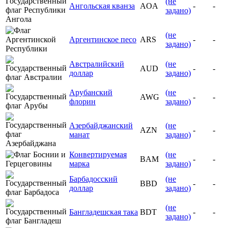
(не
Ангольская кванза
AOA
-
-
задано)
(не
Аргентинское песо
ARS
-
-
задано)
Австралийский
(не
AUD
-
-
доллар
задано)
Арубанский
(не
AWG
-
-
флорин
задано)
Азербайджанский
(не
AZN
-
-
манат
задано)
Конвертируемая
(не
BAM
-
-
марка
задано)
Барбадосский
(не
BBD
-
-
доллар
задано)
(не
Бангладешская така
BDT
-
-
задано)