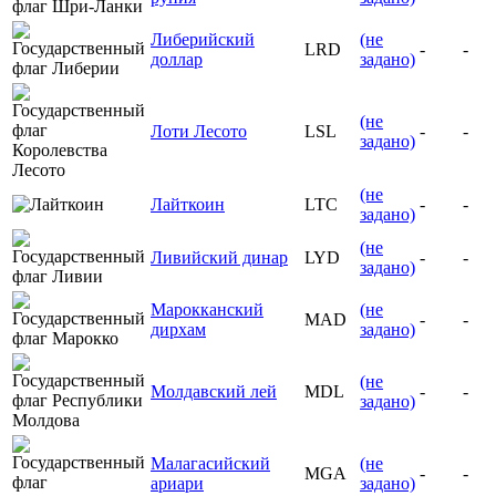
Либерийский
(не
LRD
-
-
доллар
задано)
(не
Лоти Лесото
LSL
-
-
задано)
(не
Лайткоин
LTC
-
-
задано)
(не
Ливийский динар
LYD
-
-
задано)
Марокканский
(не
MAD
-
-
дирхам
задано)
(не
Молдавский лей
MDL
-
-
задано)
Малагасийский
(не
MGA
-
-
ариари
задано)