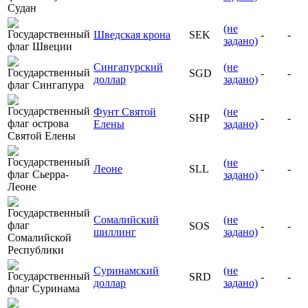
(не
Шведская крона
SEK
-
-
задано)
Сингапурский
(не
SGD
-
-
доллар
задано)
Фунт Святой
(не
SHP
-
-
Елены
задано)
(не
Леоне
SLL
-
-
задано)
Сомалийский
(не
SOS
-
-
шиллинг
задано)
Суринамский
(не
SRD
-
-
доллар
задано)