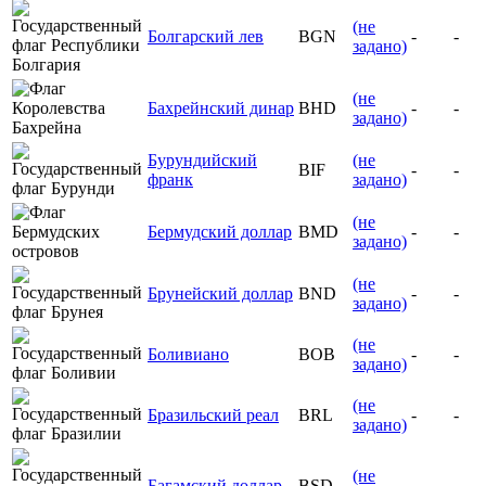
(не
Болгарский лев
BGN
-
-
задано)
(не
Бахрейнский динар
BHD
-
-
задано)
Бурундийский
(не
BIF
-
-
франк
задано)
(не
Бермудский доллар
BMD
-
-
задано)
(не
Брунейский доллар
BND
-
-
задано)
(не
Боливиано
BOB
-
-
задано)
(не
Бразильский реал
BRL
-
-
задано)
(не
Багамский доллар
BSD
-
-