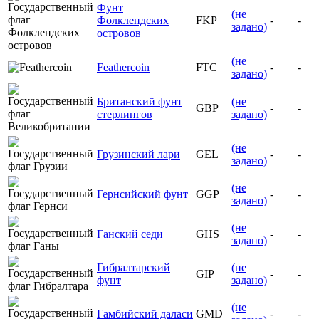
Фунт
(не
Фолклендских
FKP
-
-
задано)
островов
(не
Feathercoin
FTC
-
-
задано)
Британский фунт
(не
GBP
-
-
стерлингов
задано)
(не
Грузинский лари
GEL
-
-
задано)
(не
Гернсийский фунт
GGP
-
-
задано)
(не
Ганский седи
GHS
-
-
задано)
Гибралтарский
(не
GIP
-
-
фунт
задано)
(не
Гамбийский даласи
GMD
-
-