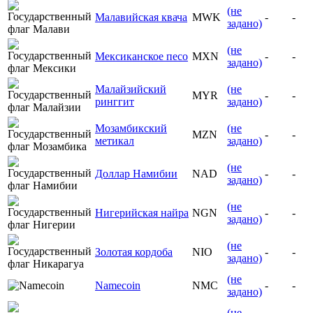
(не
Малавийская квача
MWK
-
-
задано)
(не
Мексиканское песо
MXN
-
-
задано)
Малайзийский
(не
MYR
-
-
ринггит
задано)
Мозамбикский
(не
MZN
-
-
метикал
задано)
(не
Доллар Намибии
NAD
-
-
задано)
(не
Нигерийская найра
NGN
-
-
задано)
(не
Золотая кордоба
NIO
-
-
задано)
(не
Namecoin
NMC
-
-
задано)
(не