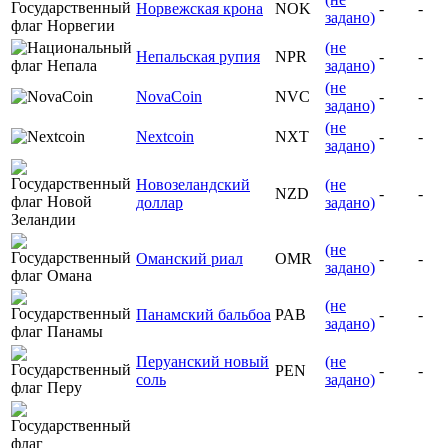
Норвежская крона
NOK
-
-
задано)
(не
Непальская рупия
NPR
-
-
задано)
(не
NovaCoin
NVC
-
-
задано)
(не
Nextcoin
NXT
-
-
задано)
Новозеландский
(не
NZD
-
-
доллар
задано)
(не
Оманский риал
OMR
-
-
задано)
(не
Панамский бальбоа
PAB
-
-
задано)
Перуанский новый
(не
PEN
-
-
соль
задано)