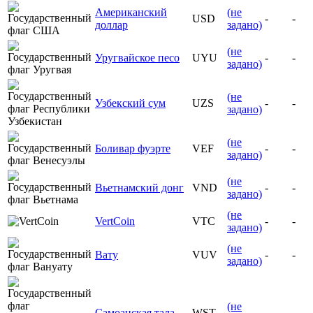
Американский
(не
USD
-
-
доллар
задано)
(не
Уругвайское песо
UYU
-
-
задано)
(не
Узбекский сум
UZS
-
-
задано)
(не
Боливар фуэрте
VEF
-
-
задано)
(не
Вьетнамский донг
VND
-
-
задано)
(не
VertCoin
VTC
-
-
задано)
(не
Вату
VUV
-
-
задано)
(не
Самоанская тала
WST
-
-