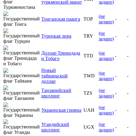
туркменский манат
задано)
(не
Тонганская паанга
TOP
-
-
задано)
(не
Турецкая лира
TRY
-
-
задано)
Доллар Тринидада
(не
TTD
-
-
и Тобаго
задано)
Новый
(не
тайваньский
TWD
-
-
задано)
доллар
Танзанийский
(не
TZS
-
-
шиллинг
задано)
(не
Украинская гривна
UAH
-
-
задано)
Угандийский
(не
UGX
-
-
шиллинг
задано)