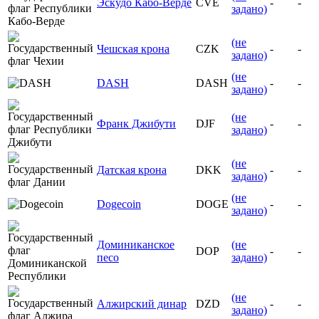
Эскудо Кабо-Верде
CVE
-
-
задано)
(не
Чешская крона
CZK
-
-
задано)
(не
DASH
DASH
-
-
задано)
(не
Франк Джибути
DJF
-
-
задано)
(не
Датская крона
DKK
-
-
задано)
(не
Dogecoin
DOGE
-
-
задано)
Доминиканское
(не
DOP
-
-
песо
задано)
(не
Алжирский динар
DZD
-
-
задано)