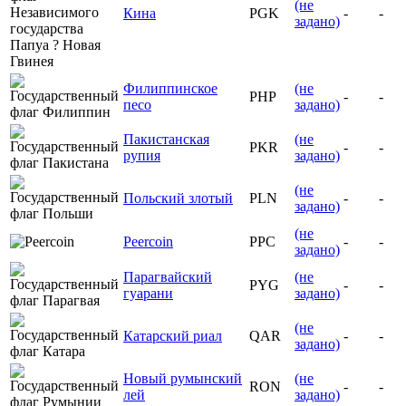
(не
Кина
PGK
-
-
задано)
Филиппинское
(не
PHP
-
-
песо
задано)
Пакистанская
(не
PKR
-
-
рупия
задано)
(не
Польский злотый
PLN
-
-
задано)
(не
Peercoin
PPC
-
-
задано)
Парагвайский
(не
PYG
-
-
гуарани
задано)
(не
Катарский риал
QAR
-
-
задано)
Новый румынский
(не
RON
-
-
лей
задано)