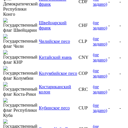
CDF
-
-
франк
задано)
Швейцарский
(не
CHF
-
-
франк
задано)
(не
Чилийское песо
CLP
-
-
задано)
(не
Китайский юань
CNY
-
-
задано)
(не
Колумбийское песо
COP
-
-
задано)
Костариканский
(не
CRC
-
-
колон
задано)
(не
Кубинское песо
CUP
-
-
задано)
(не