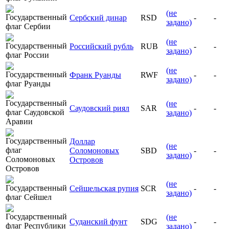
(не
Сербский динар
RSD
-
-
задано)
(не
Российский рубль
RUB
-
-
задано)
(не
Франк Руанды
RWF
-
-
задано)
(не
Саудовский риял
SAR
-
-
задано)
Доллар
(не
Соломоновых
SBD
-
-
задано)
Островов
(не
Сейшельская рупия
SCR
-
-
задано)
(не
Суданский фунт
SDG
-
-
задано)