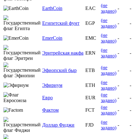
(не
EarthCoin
EAC
-
-
задано)
(не
Египетский фунт
EGP
-
-
задано)
(не
EmerCoin
EMC
-
-
задано)
(не
Эритрейская накфа
ERN
-
-
задано)
(не
Эфиопский быр
ETB
-
-
задано)
(не
Эфириум
ETH
-
-
задано)
(не
Евро
EUR
-
-
задано)
(не
Фактом
FCT
-
-
задано)
(не
Доллар Фиджи
FJD
-
-
задано)