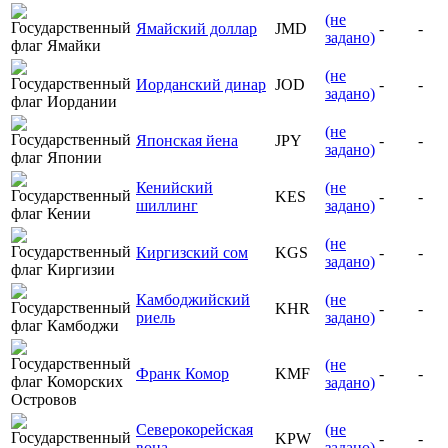
(не
Ямайский доллар
JMD
-
-
задано)
(не
Иорданский динар
JOD
-
-
задано)
(не
Японская йена
JPY
-
-
задано)
Кенийский
(не
KES
-
-
шиллинг
задано)
(не
Киргизский сом
KGS
-
-
задано)
Камбоджийский
(не
KHR
-
-
риель
задано)
(не
Франк Комор
KMF
-
-
задано)
Северокорейская
(не
KPW
-
-
вона
задано)