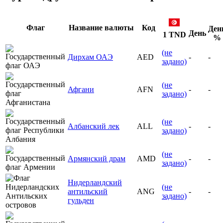
Флаг
Название валюты
Код
Ден
День
1 TND
%
(не
Дирхам ОАЭ
AED
-
-
задано)
(не
Афгани
AFN
-
-
задано)
(не
Албанский лек
ALL
-
-
задано)
(не
Армянский драм
AMD
-
-
задано)
Нидерландский
(не
антильский
ANG
-
-
задано)
гульден