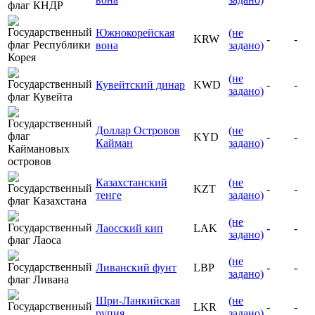
Южнокорейская
(не
KRW
-
-
вона
задано)
(не
Кувейтский динар
KWD
-
-
задано)
Доллар Островов
(не
KYD
-
-
Кайман
задано)
Казахстанский
(не
KZT
-
-
тенге
задано)
(не
Лаосский кип
LAK
-
-
задано)
(не
Ливанский фунт
LBP
-
-
задано)
Шри-Ланкийская
(не
LKR
-
-
рупия
задано)