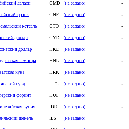
бийский даласи
GMD
(не задано)
-
нейский франк
GNF
(не задано)
-
темальский кетсаль
GTQ
(не задано)
-
анский доллар
GYD
(не задано)
-
конгский доллар
HKD
(не задано)
-
дурасская лемпира
HNL
(не задано)
-
ватская куна
HRK
(не задано)
-
тянский гурд
HTG
(не задано)
-
герский форинт
HUF
(не задано)
-
онезийская рупия
IDR
(не задано)
-
аильский шекель
ILS
(не задано)
-