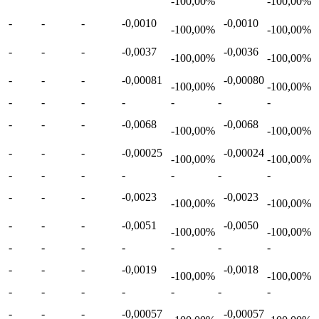
-100,00%
-100,00%
-
-
-
-0,0010
-0,0010
-100,00%
-100,00%
-
-
-
-0,0037
-0,0036
-100,00%
-100,00%
-
-
-
-0,00081
-0,00080
-100,00%
-100,00%
-
-
-
-
-
-
-
-
-
-
-0,0068
-0,0068
-100,00%
-100,00%
-
-
-
-0,00025
-0,00024
-100,00%
-100,00%
-
-
-
-
-
-
-
-
-
-
-0,0023
-0,0023
-100,00%
-100,00%
-
-
-
-0,0051
-0,0050
-100,00%
-100,00%
-
-
-
-
-
-
-
-
-
-
-0,0019
-0,0018
-100,00%
-100,00%
-
-
-
-
-
-
-
-
-
-
-0,00057
-0,00057