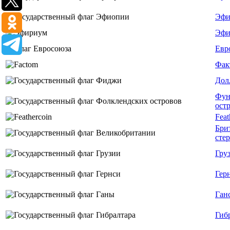
Эфи
Эфи
Евр
Фак
Дол
Фун
ост
Feat
Бри
сте
Гру
Гер
Ган
Гиб