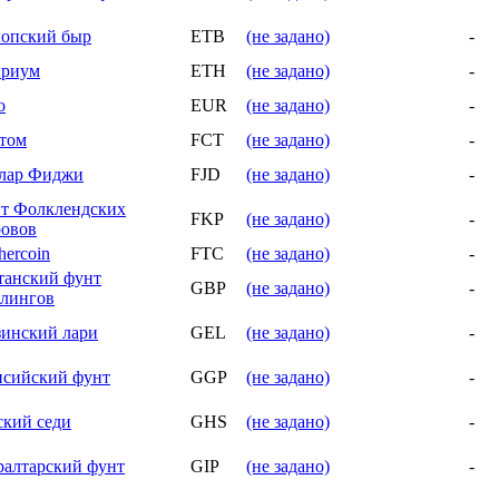
опский быр
ETB
(не задано)
-
риум
ETH
(не задано)
-
о
EUR
(не задано)
-
том
FCT
(не задано)
-
лар Фиджи
FJD
(не задано)
-
т Фолклендских
FKP
(не задано)
-
ровов
hercoin
FTC
(не задано)
-
танский фунт
GBP
(не задано)
-
рлингов
зинский лари
GEL
(не задано)
-
нсийский фунт
GGP
(не задано)
-
ский седи
GHS
(не задано)
-
ралтарский фунт
GIP
(не задано)
-