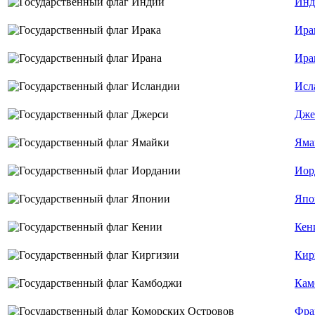
Инд
Ира
Ира
Исл
Дже
Яма
Иор
Япо
Кен
Кир
Кам
Фра