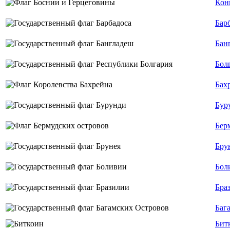
Кон
Бар
Бан
Бол
Бах
Бур
Бер
Бру
Бол
Бра
Баг
Бит