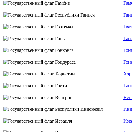
Гам
Гви
Гва
Гай
Гон
Гон
Хор
Гаи
Вен
Инд
Изр