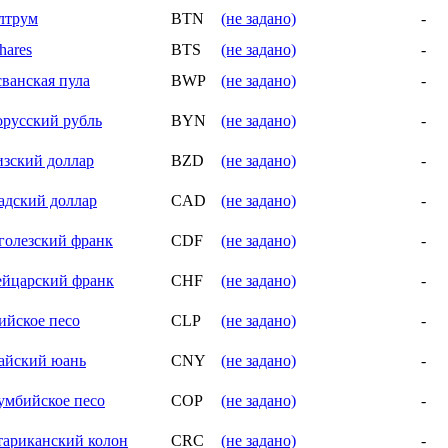
лтрум
BTN
(не задано)
-
hares
BTS
(не задано)
-
сванская пула
BWP
(не задано)
-
орусский рубль
BYN
(не задано)
-
изский доллар
BZD
(не задано)
-
адский доллар
CAD
(не задано)
-
голезский франк
CDF
(не задано)
-
йцарский франк
CHF
(не задано)
-
ийское песо
CLP
(не задано)
-
айский юань
CNY
(не задано)
-
умбийское песо
COP
(не задано)
-
тариканский колон
CRC
(не задано)
-