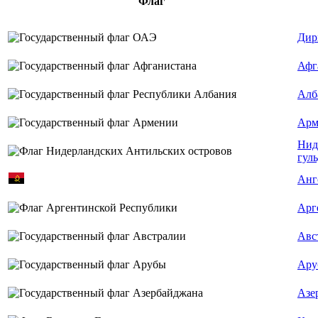
Флаг
Дир
Афг
Алб
Арм
Нид
гул
Анг
Арг
Авс
Ару
Азе