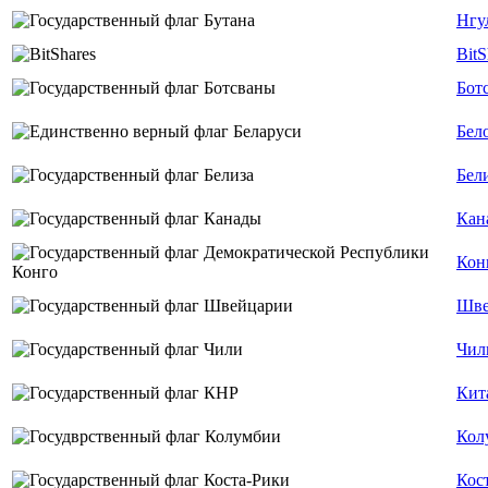
Нгу
BitS
Бот
Бел
Бел
Кан
Кон
Шве
Чил
Кит
Кол
Кос