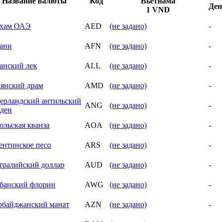
Название валюты
Код
Ден
1 VND
хам ОАЭ
AED
(не задано)
-
ани
AFN
(не задано)
-
анский лек
ALL
(не задано)
-
янский драм
AMD
(не задано)
-
ерландский антильский
ANG
(не задано)
-
ьден
ольская кванза
AOA
(не задано)
-
ентинское песо
ARS
(не задано)
-
тралийский доллар
AUD
(не задано)
-
банский флорин
AWG
(не задано)
-
рбайджанский манат
AZN
(не задано)
-