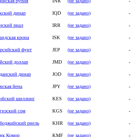
ийская рупия
INR
(не задано)
-
кский динар
IQD
(не задано)
-
нский риал
IRR
(не задано)
-
андская крона
ISK
(не задано)
-
рсийский фунт
JEP
(не задано)
-
йский доллар
JMD
(не задано)
-
данский динар
JOD
(не задано)
-
нская йена
JPY
(не задано)
-
ийский шиллинг
KES
(не задано)
-
гизский сом
KGS
(не задано)
-
боджийский риель
KHR
(не задано)
-
нк Комор
KMF
(не задано)
-