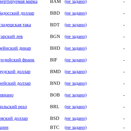
вертируемая марка
BAM
(не задано)
-
бадосский доллар
BBD
(не задано)
-
гладешская така
BDT
(не задано)
-
гарский лев
BGN
(не задано)
-
рейнский динар
BHD
(не задано)
-
ундийский франк
BIF
(не задано)
-
мудский доллар
BMD
(не задано)
-
нейский доллар
BND
(не задано)
-
ивиано
BOB
(не задано)
-
зильский реал
BRL
(не задано)
-
амский доллар
BSD
(не задано)
-
коин
BTC
(не задано)
-