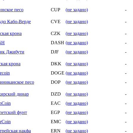
инское песо
CUP
(не задано)
-
удо Кабо-Верде
CVE
(не задано)
-
ская крона
CZK
(не задано)
-
SH
DASH
(не задано)
-
нк Джибути
DJF
(не задано)
-
ская крона
DKK
(не задано)
-
ecoin
DOGE
(не задано)
-
иниканское песо
DOP
(не задано)
-
ирский динар
DZD
(не задано)
-
hCoin
EAC
(не задано)
-
петский фунт
EGP
(не задано)
-
rCoin
EMC
(не задано)
-
трейская накфа
ERN
(не задано)
-