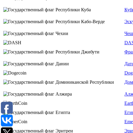
Куб
Эск
Чеш
DA
Фра
Дат
Dog
Дом
Алж
Eart
Еги
Eme
Эри